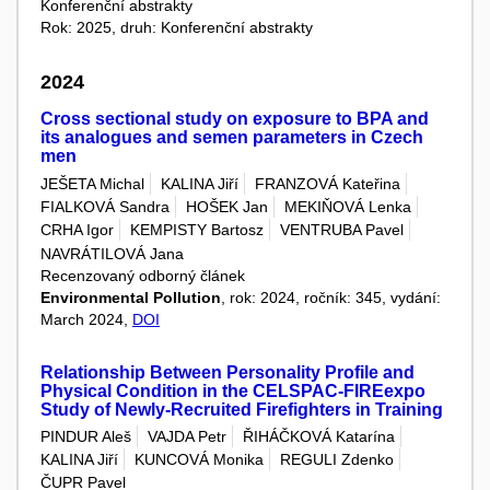
Konferenční abstrakty
Rok: 2025, druh: Konferenční abstrakty
2024
Cross sectional study on exposure to BPA and
its analogues and semen parameters in Czech
men
JEŠETA Michal
KALINA Jiří
FRANZOVÁ Kateřina
FIALKOVÁ Sandra
HOŠEK Jan
MEKIŇOVÁ Lenka
CRHA Igor
KEMPISTY Bartosz
VENTRUBA Pavel
NAVRÁTILOVÁ Jana
Recenzovaný odborný článek
Environmental Pollution
, rok: 2024, ročník: 345, vydání:
March 2024,
DOI
Relationship Between Personality Profile and
Physical Condition in the CELSPAC-FIREexpo
Study of Newly-Recruited Firefighters in Training
PINDUR Aleš
VAJDA Petr
ŘIHÁČKOVÁ Katarína
KALINA Jiří
KUNCOVÁ Monika
REGULI Zdenko
ČUPR Pavel