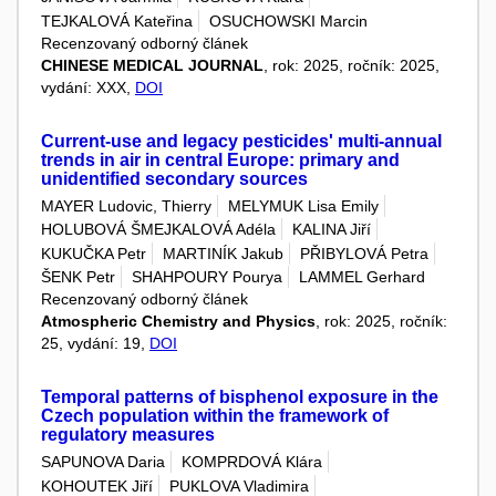
TEJKALOVÁ Kateřina
OSUCHOWSKI Marcin
Recenzovaný odborný článek
CHINESE MEDICAL JOURNAL
, rok: 2025, ročník: 2025,
vydání: XXX,
DOI
Current-use and legacy pesticides' multi-annual
trends in air in central Europe: primary and
unidentified secondary sources
MAYER Ludovic, Thierry
MELYMUK Lisa Emily
HOLUBOVÁ ŠMEJKALOVÁ Adéla
KALINA Jiří
KUKUČKA Petr
MARTINÍK Jakub
PŘIBYLOVÁ Petra
ŠENK Petr
SHAHPOURY Pourya
LAMMEL Gerhard
Recenzovaný odborný článek
Atmospheric Chemistry and Physics
, rok: 2025, ročník:
25, vydání: 19,
DOI
Temporal patterns of bisphenol exposure in the
Czech population within the framework of
regulatory measures
SAPUNOVA Daria
KOMPRDOVÁ Klára
KOHOUTEK Jiří
PUKLOVA Vladimira