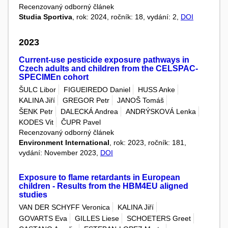
Recenzovaný odborný článek
Studia Sportiva
, rok: 2024, ročník: 18, vydání: 2,
DOI
2023
Current-use pesticide exposure pathways in
Czech adults and children from the CELSPAC-
SPECIMEn cohort
ŠULC Libor
FIGUEIREDO Daniel
HUSS Anke
KALINA Jiří
GREGOR Petr
JANOŠ Tomáš
ŠENK Petr
DALECKÁ Andrea
ANDRÝSKOVÁ Lenka
KODES Vit
ČUPR Pavel
Recenzovaný odborný článek
Environment International
, rok: 2023, ročník: 181,
vydání: November 2023,
DOI
Exposure to flame retardants in European
children - Results from the HBM4EU aligned
studies
VAN DER SCHYFF Veronica
KALINA Jiří
GOVARTS Eva
GILLES Liese
SCHOETERS Greet