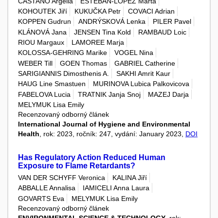
CASTANO Argelia
ESTEBAN-LOPEZ Marta
KOHOUTEK Jiří
KUKUČKA Petr
COVACI Adrian
KOPPEN Gudrun
ANDRÝSKOVÁ Lenka
PILER Pavel
KLÁNOVÁ Jana
JENSEN Tina Kold
RAMBAUD Loic
RIOU Margaux
LAMOREE Marja
KOLOSSA-GEHRING Marike
VOGEL Nina
WEBER Till
GOEN Thomas
GABRIEL Catherine
SARIGIANNIS Dimosthenis A.
SAKHI Amrit Kaur
HAUG Line Smastuen
MURINOVA Lubica Palkovicova
FABELOVA Lucia
TRATNIK Janja Snoj
MAZEJ Darja
MELYMUK Lisa Emily
Recenzovaný odborný článek
International Journal of Hygiene and Environmental
Health
, rok: 2023, ročník: 247, vydání: January 2023,
DOI
Has Regulatory Action Reduced Human
Exposure to Flame Retardants?
VAN DER SCHYFF Veronica
KALINA Jiří
ABBALLE Annalisa
IAMICELI Anna Laura
GOVARTS Eva
MELYMUK Lisa Emily
Recenzovaný odborný článek
ENVIRONMENTAL SCIENCE & TECHNOLOGY
, rok: