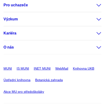
Pro uchazeče
Výzkum
Kariéra
O nás
MUNI
IS MUNI
INET MUNI
WebMail
Knihovna UKB
Ústřední knihovna
Botanická zahrada
Akce MU pro středoškoláky