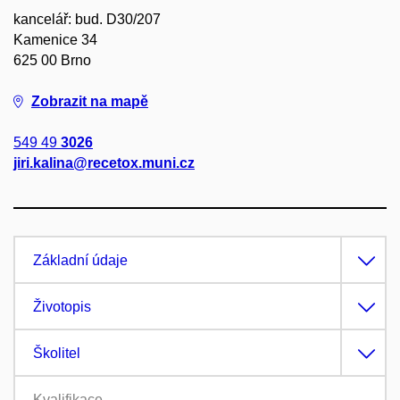
kancelář: bud. D30/207
Kamenice 34
625 00 Brno
Zobrazit na mapě
549 49
3026
jiri.kalina@recetox.muni.cz
Základní údaje
Životopis
Školitel
Kvalifikace