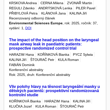
KRSKOVA Andrea
CERNA Milena
ZVONAŘ Martin
REGULI Zdenko
ANDRÝSKOVÁ Lenka
PILER Pavel
PŘIBYLOVÁ Petra
KLÁNOVÁ Jana
KALINA Jiří
Recenzovaný odborný článek
Environmental Sciences Europe
, rok: 2025, ročník: 37,
vydání: 1,
DOI
The impact of the head position on the laryngeal
mask airway leak in paediatric patients:
prospective randomized control trial
HARAZIM Hana
KOŘÍNKOVÁ Bianka
PYCZ Sylwia
KALINA Jiří
ŠTOURAČ Petr
KULA Roman
FABIÁN Dominik
Konferenční abstrakty
Rok: 2025, druh: Konferenční abstrakty
Vliv polohy hlavy na těsnost laryngeální masky u
dětských pacientů: prospektivní randomizovaná
kontrolní studie
KOŘÍNKOVÁ Bianka
HARAZIM Hana
KALINA Jiří
KLUČKA Jozef
KULA Roman
ŠTOURAČ Petr