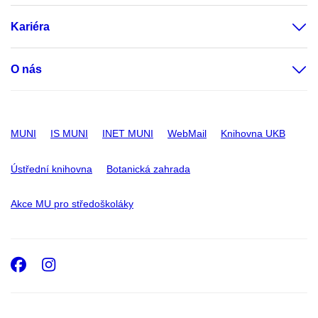
Kariéra
O nás
MUNI
IS MUNI
INET MUNI
WebMail
Knihovna UKB
Ústřední knihovna
Botanická zahrada
Akce MU pro středoškoláky
Facebook
Instagram