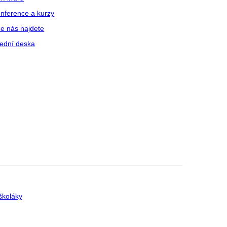
nference a kurzy
e nás najdete
ední deska
školáky