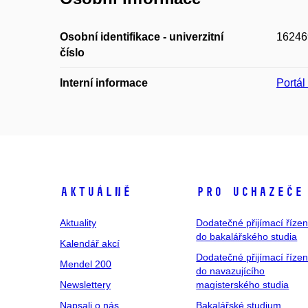
Osobní identifikace - univerzitní
16246
číslo
Interní informace
Portá
Aktuálně
Pro uchazeče
Aktuality
Dodatečné přijímací řízen
do bakalářského studia
Kalendář akcí
Dodatečné přijímací řízen
Mendel 200
do navazujícího
Newslettery
magisterského studia
Napsali o nás
Bakalářské studium