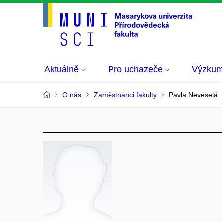
Aktuálně
Pro uchazeče
Výzku
O nás
Zaměstnanci fakulty
Pavla Neveselá