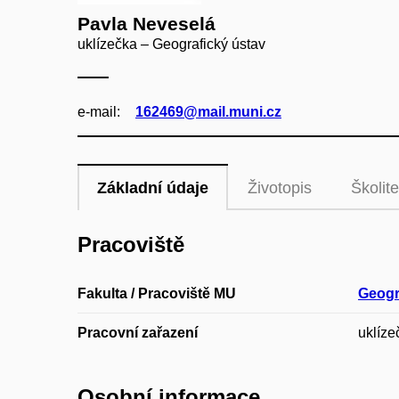
Pavla Neveselá
uklízečka – Geografický ústav
e‑mail:
162469@mail.muni.cz
Základní údaje
Životopis
Školite
Pracoviště
Fakulta / Pracoviště MU
Geogr
Pracovní zařazení
uklíze
Osobní informace