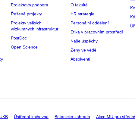
Projektová podpora
O fakultě
Ko
Řešené projekty
HR strategie
Kd
Projekty velkých
Personální oddělení
Úř
výzkumných infrastruktur
Etika v pracovním prostředí
PostDoc
Naše úspěchy
Open Science
Ženy ve vědě
ky
Absolventi
 UKB
Ústřední knihovna
Botanická zahrada
Akce MU pro středo