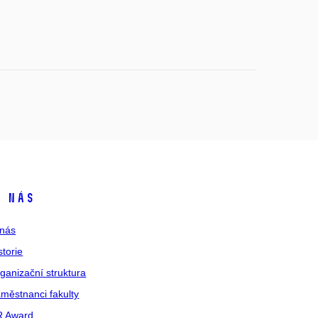
 nás
nás
storie
ganizační struktura
městnanci fakulty
R Award