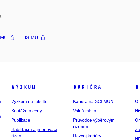
9
l MU
IS MU
Výzkum
Kariéra
O
í
Výzkum na fakultě
Kariéra na SCI MUNI
O 
Soutěže a ceny
Volná místa
Hi
í
Publikace
Průvodce výběrovým
Or
řízením
Habilitační a jmenovací
Za
řízení
Rozvoj kariéry
H