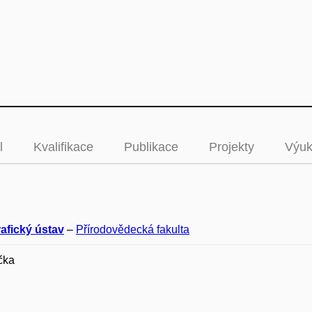
l
Kvalifikace
Publikace
Projekty
Výu
afický ústav
–
Přírodovědecká fakulta
čka