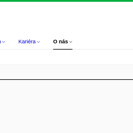
m
Kariéra
O nás