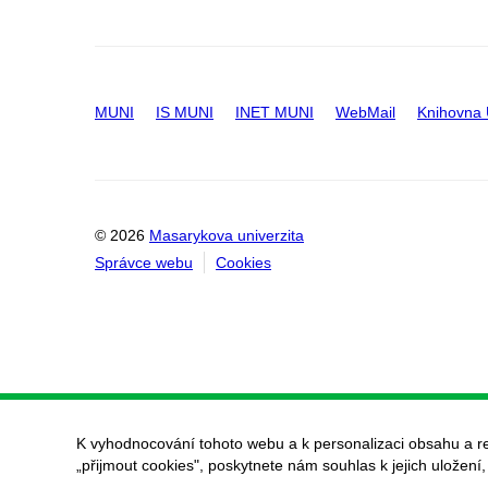
MUNI
IS MUNI
INET MUNI
WebMail
Knihovna
© 2026
Masarykova univerzita
Správce webu
Cookies
K vyhodnocování tohoto webu a k personalizaci obsahu a r
„přijmout cookies", poskytnete nám souhlas k jejich uložení