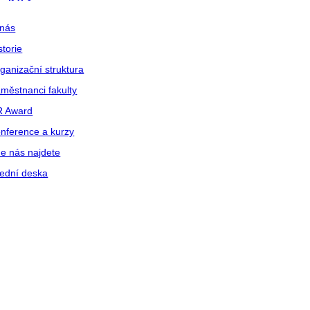
nás
storie
ganizační struktura
městnanci fakulty
R Award
nference a kurzy
e nás najdete
ední deska