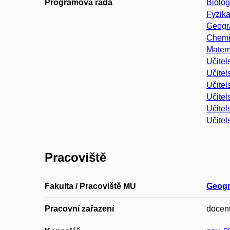
Programová rada
Biolog
Fyzika
Geogra
Chemi
Matema
Učitel
Učitel
Učitel
Učitel
Učitel
Učitel
Pracoviště
Fakulta / Pracoviště MU
Geogr
Pracovní zařazení
docen