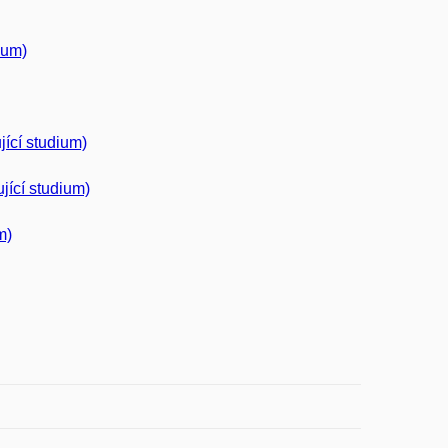
ium)
jící studium)
ující studium)
m)