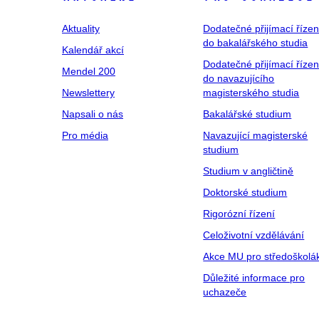
Aktuality
Dodatečné přijímací řízen
do bakalářského studia
Kalendář akcí
Dodatečné přijímací řízen
Mendel 200
do navazujícího
Newslettery
magisterského studia
Napsali o nás
Bakalářské studium
Pro média
Navazující magisterské
studium
Studium v angličtině
Doktorské studium
Rigorózní řízení
Celoživotní vzdělávání
Akce MU pro středoškolá
Důležité informace pro
uchazeče