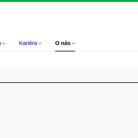
m
Kariéra
O nás