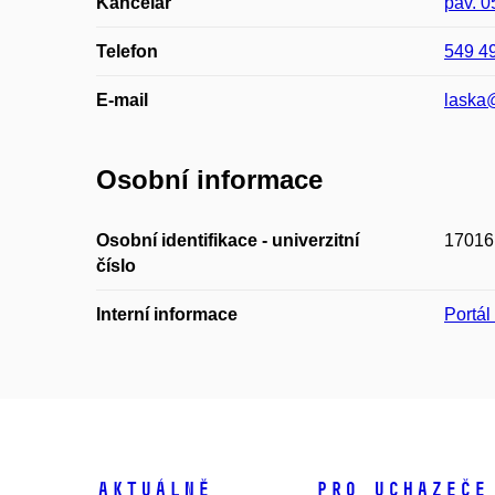
Kancelář
pav. 
Telefon
549 4
E-mail
laska
Osobní informace
Osobní identifikace - univerzitní
17016
číslo
Interní informace
Portá
Aktuálně
Pro uchazeče