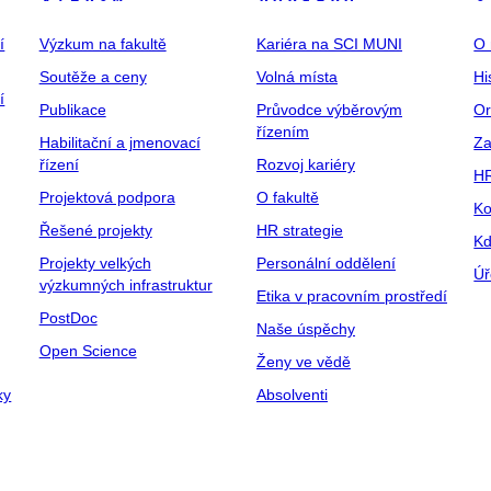
í
Výzkum na fakultě
Kariéra na SCI MUNI
O 
Soutěže a ceny
Volná místa
Hi
í
Publikace
Průvodce výběrovým
Or
řízením
Habilitační a jmenovací
Za
řízení
Rozvoj kariéry
H
Projektová podpora
O fakultě
Ko
Řešené projekty
HR strategie
Kd
Projekty velkých
Personální oddělení
Úř
výzkumných infrastruktur
Etika v pracovním prostředí
PostDoc
Naše úspěchy
Open Science
Ženy ve vědě
ky
Absolventi