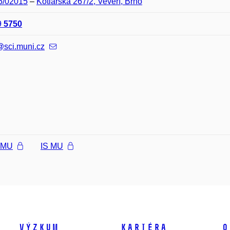
05/02015
–
Kotlářská 267/2, Veveří, Brno
9
5750
@sci.muni.cz
l MU
IS MU
Výzkum
Kariéra
O