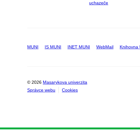
uchazeče
MUNI
IS MUNI
INET MUNI
WebMail
Knihovna
© 2026
Masarykova univerzita
Správce webu
Cookies