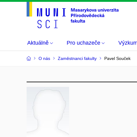
Aktuálně
Pro uchazeče
Výzku
O nás
Zaměstnanci fakulty
Pavel Souček