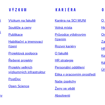
Výzkum
Kariéra
O
í
Výzkum na fakultě
Kariéra na SCI MUNI
O 
Soutěže a ceny
Volná místa
Hi
í
Publikace
Průvodce výběrovým
Or
řízením
Habilitační a jmenovací
Za
řízení
Rozvoj kariéry
H
Projektová podpora
O fakultě
Ko
Řešené projekty
HR strategie
Kd
Projekty velkých
Personální oddělení
Úř
výzkumných infrastruktur
Etika v pracovním prostředí
PostDoc
Naše úspěchy
Open Science
Ženy ve vědě
ky
Absolventi