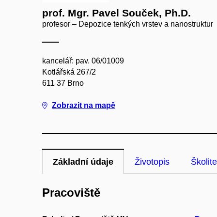
prof. Mgr. Pavel Souček, Ph.D.
profesor – Depozice tenkých vrstev a nanostruktur
kancelář: pav. 06/01009
Kotlářská 267/2
611 37 Brno
Zobrazit na mapě
Základní údaje
Životopis
Školite
Pracoviště