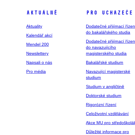
Aktuálně
Pro uchazeče
Aktuality
Dodatečné přijímací řízen
do bakalářského studia
Kalendář akcí
Dodatečné přijímací řízen
Mendel 200
do navazujícího
Newslettery
magisterského studia
Napsali o nás
Bakalářské studium
Pro média
Navazující magisterské
studium
Studium v angličtině
Doktorské studium
Rigorózní řízení
Celoživotní vzdělávání
Akce MU pro středoškolá
Důležité informace pro