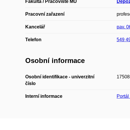
Fakulta / Pracoviště MU
Depoz
Pracovní zařazení
profes
Kancelář
pav. 
Telefon
549 4
Osobní informace
Osobní identifikace - univerzitní
17508
číslo
Interní informace
Portá