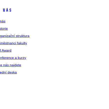
 nás
nás
storie
ganizační struktura
městnanci fakulty
R Award
nference a kurzy
e nás najdete
ední deska