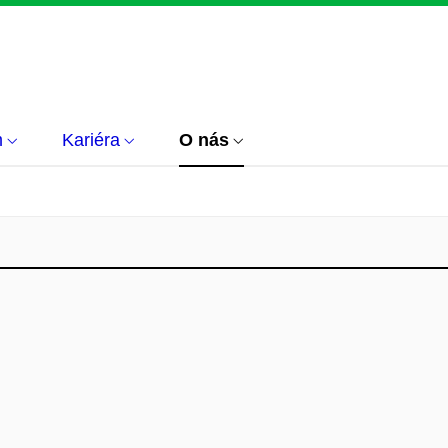
m
Kariéra
O nás