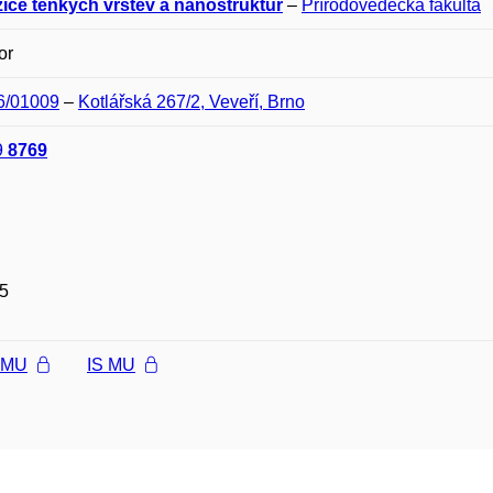
ice tenkých vrstev a nanostruktur
–
Přírodovědecká fakulta
or
06/01009
–
Kotlářská 267/2, Veveří, Brno
9
8769
5
l MU
IS MU