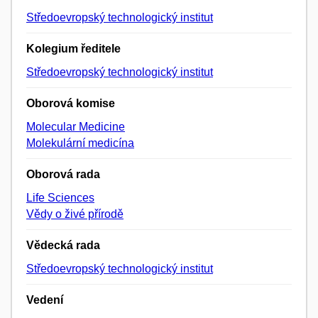
Středoevropský technologický institut
Kolegium ředitele
Středoevropský technologický institut
Oborová komise
Molecular Medicine
Molekulární medicína
Oborová rada
Life Sciences
Vědy o živé přírodě
Vědecká rada
Středoevropský technologický institut
Vedení