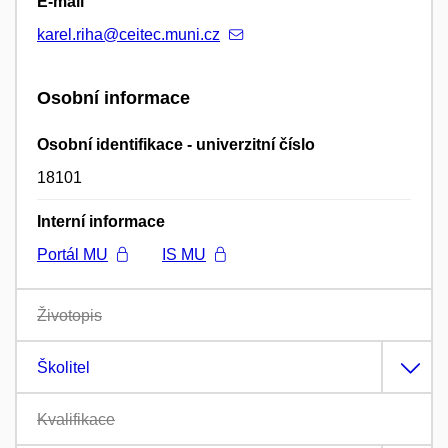
E-mail
karel.riha@ceitec.muni.cz
Osobní informace
Osobní identifikace - univerzitní číslo
18101
Interní informace
Portál MU
IS MU
Životopis
Školitel
Kvalifikace