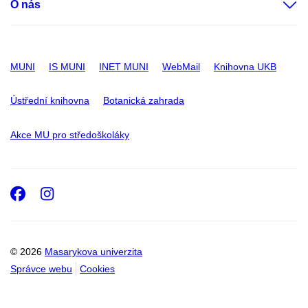
O nás
MUNI
IS MUNI
INET MUNI
WebMail
Knihovna UKB
Ústřední knihovna
Botanická zahrada
Akce MU pro středoškoláky
Facebook
Instagram
© 2026
Masarykova univerzita
Správce webu
Cookies