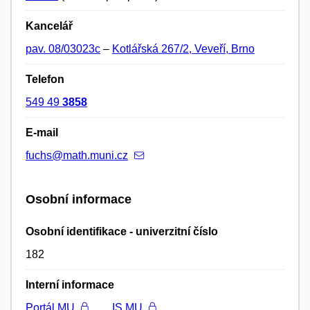
Kancelář
pav. 08/03023c
–
Kotlářská 267/2, Veveří, Brno
Telefon
549 49
3858
E-mail
fuchs@math.muni.cz
Osobní informace
Osobní identifikace - univerzitní číslo
182
Interní informace
Portál MU
IS MU