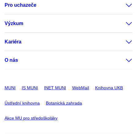
Pro uchazeče
Výzkum
Kariéra
O nás
MUNI
IS MUNI
INET MUNI
WebMail
Knihovna UKB
Ústřední knihovna
Botanická zahrada
Akce MU pro středoškoláky