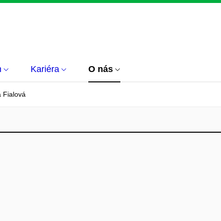
m
Kariéra
O nás
 Fialová