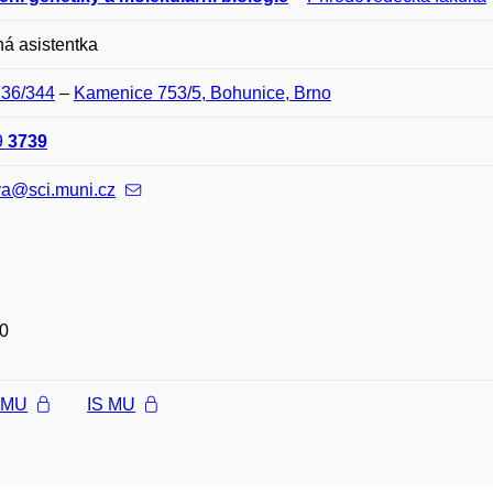
á asistentka
D36/344
–
Kamenice 753/5, Bohunice, Brno
9
3739
va@sci.muni.cz
0
l MU
IS MU