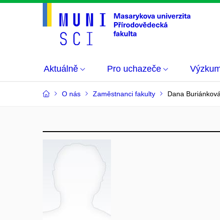
Aktuálně
Pro uchazeče
Výzku
O nás
Zaměstnanci fakulty
Dana Buriánková