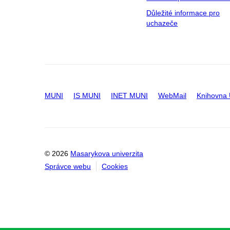
Důležité informace pro
uchazeče
MUNI
IS MUNI
INET MUNI
WebMail
Knihovna
© 2026
Masarykova univerzita
Správce webu
Cookies