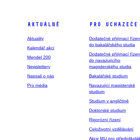
Aktuálně
Pro uchazeče
Aktuality
Dodatečné přijímací řízen
do bakalářského studia
Kalendář akcí
Dodatečné přijímací řízen
Mendel 200
do navazujícího
Newslettery
magisterského studia
Napsali o nás
Bakalářské studium
Pro média
Navazující magisterské
studium
Studium v angličtině
Doktorské studium
Rigorózní řízení
Celoživotní vzdělávání
Akce MU pro středoškolá