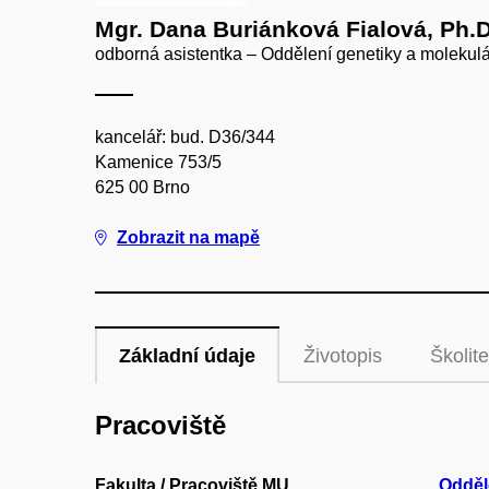
Mgr. Dana Buriánková Fialová, Ph.D
odborná asistentka – Oddělení genetiky a molekulá
kancelář: bud. D36/344
Kamenice 753/5
625 00 Brno
Zobrazit na mapě
Základní údaje
Životopis
Školite
Pracoviště
Fakulta / Pracoviště MU
Odděl