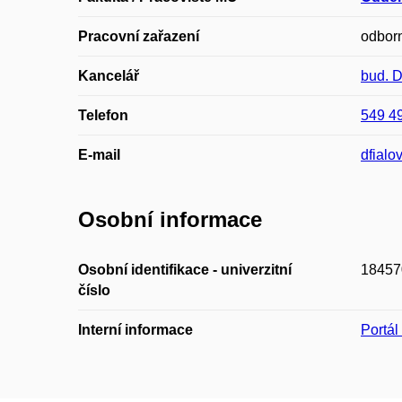
Pracovní zařazení
odborn
Kancelář
bud. 
Telefon
549 4
E-mail
dfialo
Osobní informace
Osobní identifikace - univerzitní
18457
číslo
Interní informace
Portá