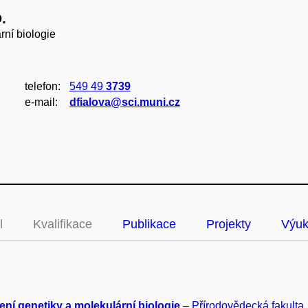
.
rní biologie
telefon:
549 49
3739
e‑mail:
dfialova@sci.muni.cz
l
Kvalifikace
Publikace
Projekty
Výu
ení genetiky a molekulární biologie
–
Přírodovědecká fakulta