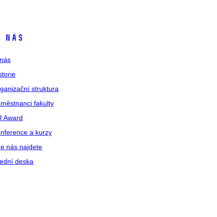
 nás
nás
storie
ganizační struktura
městnanci fakulty
R Award
nference a kurzy
e nás najdete
ední deska