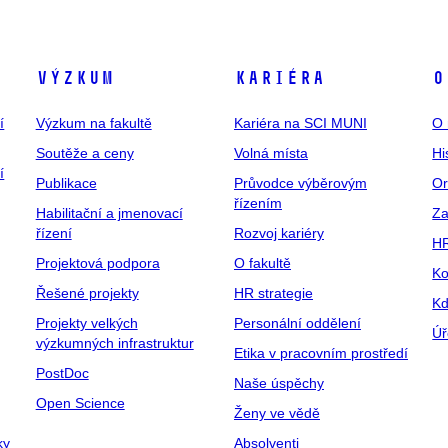
Výzkum
Kariéra
O
í
Výzkum na fakultě
Kariéra na SCI MUNI
O 
Soutěže a ceny
Volná místa
Hi
í
Publikace
Průvodce výběrovým
Or
řízením
Habilitační a jmenovací
Za
řízení
Rozvoj kariéry
H
Projektová podpora
O fakultě
Ko
Řešené projekty
HR strategie
Kd
Projekty velkých
Personální oddělení
Úř
výzkumných infrastruktur
Etika v pracovním prostředí
PostDoc
Naše úspěchy
Open Science
Ženy ve vědě
ky
Absolventi