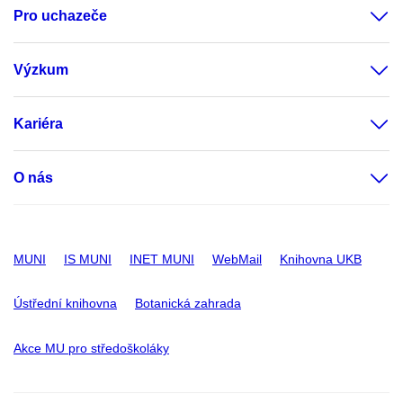
Pro uchazeče
Výzkum
Kariéra
O nás
MUNI
IS MUNI
INET MUNI
WebMail
Knihovna UKB
Ústřední knihovna
Botanická zahrada
Akce MU pro středoškoláky