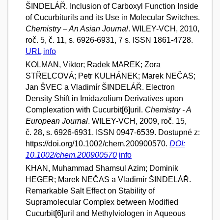
ŠINDELÁŘ. Inclusion of Carboxyl Function Inside
of Cucurbiturils and its Use in Molecular Switches.
Chemistry – An Asian Journal
. WILEY-VCH, 2010,
roč. 5, č. 11, s. 6926-6931, 7 s. ISSN 1861-4728.
URL
info
KOLMAN, Viktor; Radek MAREK; Zora
STŘELCOVÁ; Petr KULHÁNEK; Marek NEČAS;
Jan ŠVEC a Vladimír ŠINDELÁŘ. Electron
Density Shift in Imidazolium Derivatives upon
Complexation with Cucurbit[6]uril.
Chemistry - A
European Journal
. WILEY-VCH, 2009, roč. 15,
č. 28, s. 6926-6931. ISSN 0947-6539. Dostupné z:
https://doi.org/10.1002/chem.200900570.
DOI:
10.1002/chem.200900570
info
KHAN, Muhammad Shamsul Azim; Dominik
HEGER; Marek NEČAS a Vladimír ŠINDELÁŘ.
Remarkable Salt Effect on Stability of
Supramolecular Complex between Modified
Cucurbit[6]uril and Methylviologen in Aqueous