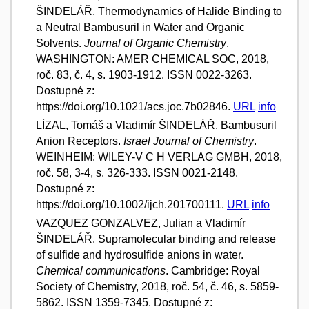
ŠINDELÁŘ. Thermodynamics of Halide Binding to
a Neutral Bambusuril in Water and Organic
Solvents.
Journal of Organic Chemistry
.
WASHINGTON: AMER CHEMICAL SOC, 2018,
roč. 83, č. 4, s. 1903-1912. ISSN 0022-3263.
Dostupné z:
https://doi.org/10.1021/acs.joc.7b02846.
URL
info
LÍZAL, Tomáš a Vladimír ŠINDELÁŘ. Bambusuril
Anion Receptors.
Israel Journal of Chemistry
.
WEINHEIM: WILEY-V C H VERLAG GMBH, 2018,
roč. 58, 3-4, s. 326-333. ISSN 0021-2148.
Dostupné z:
https://doi.org/10.1002/ijch.201700111.
URL
info
VAZQUEZ GONZALVEZ, Julian a Vladimír
ŠINDELÁŘ. Supramolecular binding and release
of sulfide and hydrosulfide anions in water.
Chemical communications
. Cambridge: Royal
Society of Chemistry, 2018, roč. 54, č. 46, s. 5859-
5862. ISSN 1359-7345. Dostupné z: