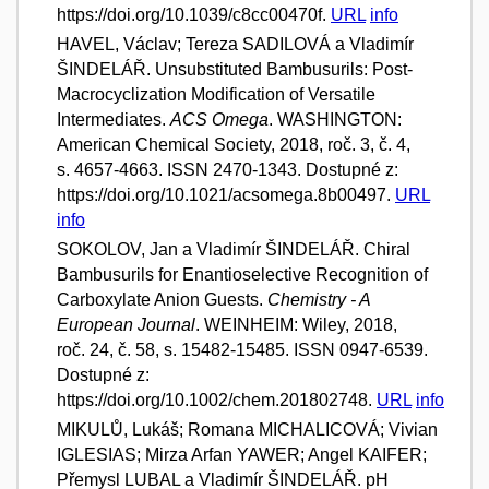
https://doi.org/10.1039/c8cc00470f.
URL
info
HAVEL, Václav; Tereza SADILOVÁ a Vladimír
ŠINDELÁŘ. Unsubstituted Bambusurils: Post-
Macrocyclization Modification of Versatile
Intermediates.
ACS Omega
. WASHINGTON:
American Chemical Society, 2018, roč. 3, č. 4,
s. 4657-4663. ISSN 2470-1343. Dostupné z:
https://doi.org/10.1021/acsomega.8b00497.
URL
info
SOKOLOV, Jan a Vladimír ŠINDELÁŘ. Chiral
Bambusurils for Enantioselective Recognition of
Carboxylate Anion Guests.
Chemistry - A
European Journal
. WEINHEIM: Wiley, 2018,
roč. 24, č. 58, s. 15482-15485. ISSN 0947-6539.
Dostupné z:
https://doi.org/10.1002/chem.201802748.
URL
info
MIKULŮ, Lukáš; Romana MICHALICOVÁ; Vivian
IGLESIAS; Mirza Arfan YAWER; Angel KAIFER;
Přemysl LUBAL a Vladimír ŠINDELÁŘ. pH