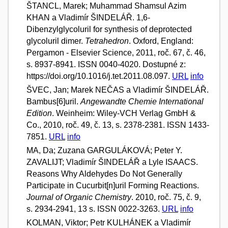
ŠTANCL, Marek; Muhammad Shamsul Azim
KHAN a Vladimír ŠINDELÁŘ. 1,6-
Dibenzylglycoluril for synthesis of deprotected
glycoluril dimer.
Tetrahedron
. Oxford, England:
Pergamon - Elsevier Science, 2011, roč. 67, č. 46,
s. 8937-8941. ISSN 0040-4020. Dostupné z:
https://doi.org/10.1016/j.tet.2011.08.097.
URL
info
ŠVEC, Jan; Marek NEČAS a Vladimír ŠINDELÁŘ.
Bambus[6]uril.
Angewandte Chemie International
Edition
. Weinheim: Wiley-VCH Verlag GmbH &
Co., 2010, roč. 49, č. 13, s. 2378-2381. ISSN 1433-
7851.
URL
info
MA, Da; Zuzana GARGULÁKOVÁ; Peter Y.
ZAVALIJT; Vladimír ŠINDELÁŘ a Lyle ISAACS.
Reasons Why Aldehydes Do Not Generally
Participate in Cucurbit[n]uril Forming Reactions.
Journal of Organic Chemistry
. 2010, roč. 75, č. 9,
s. 2934-2941, 13 s. ISSN 0022-3263.
URL
info
KOLMAN, Viktor; Petr KULHÁNEK a Vladimír