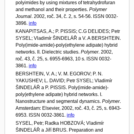
polyimides by using mixtures of tetrahydrofuran
and methanol and their properties.
Polymer
Journal
. 2002, roč. 34, č. 2, s. 54-56. ISSN 0032-
3896.
info
KANAPITSAS, A.; P. PISSIS; C.G DELIDES; Petr
SYSEL; Vladimír ŠINDELÁŘ a V. A BERSHTEIN.
Poly(imide-amide)-poly(ethylene adipate) hybrid
networks. II. Dielectric studies.
Polymer
. 2002,
roč. 43, č. 25, s. 6955-6963, 10 s. ISSN 0032-
3861.
info
BERSHTEIN, V. A.; V. M. EGOROV; P. N.
YAKUSHEV; L. DAVID; Petr SYSEL; Vladimír
ŠINDELÁŘ a P. PISSIS. Poly(imide-amide)-
poly(ethylene adipate) hybrid networks. I.
Nanostructure and segmental dynamics.
Polymer
.
Amsterdam: Elsevier, 2002, roč. 43, č. 25, s. 6943-
6953. ISSN 0032-3861.
info
SYSEL, Petr; Radka HOBZOVÁ; Vladimír
ŠINDELÁŘ a Jiří BRUS. Preparation and