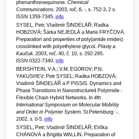
phenanthrenequinone.
Chemical
Communications
. 2003, roč. 6, -, s. 752-3, 2 s.
ISSN 1359-7345.
info
SYSEL, Petr; Vladimír ŠINDELÁŘ; Radka
HOBZOVÁ; Šárka NEJEDLÁ a Marie FRYČOVÁ.
Preparation and properties of poly(amide imides)
crosslinked with polyethylene glycol.
Plasty a
Kaučuk
. 2003, roč. 40, č. 10, s. 292-295.
ISSN 0322-7340.
info
BERSHTEIN, V.A.; V.M. EGOROV; P.N.
YAKUSHEV; Petr SYSEL; Radka HOBZOVÁ;
Vladimír ŠINDELÁŘ a P PISSIS. Dynamics and
Phase Transitions in Nanostructured Polyimide -
Flexible Chain Hybrid Networks. In
4th
International Symposium on Molecular Mobility
and Order in Polymer System
. St.Petersburg: -,
2002, s. 0-5.
info
SYSEL, Petr; Vladimír ŠINDELÁŘ; Eliška
CHÁNOVÁ a Brigitta WALLIN. Preparation of