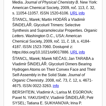
Media.
Journal of Physical Chemistry B
. New York:
American Chemical Society, 2009, roč. 113, č. 32,
s. 11054-11057. ISSN 1520-6106.
URL
info
ŠTANCL, Marek; Martin HODÁŇ a Vladimír
ŠINDELÁŘ. Glycoluril Trimers: Selective
Synthesis and Supramolecular Properties.
Organic
Letters
. Washington D.C., USA: American
Chemical Society, 2009, roč. 11, č. 18, s. 4184-
4187. ISSN 1523-7060. Dostupné z:
https://doi.org/10.1021/ol9017886.
URL
info
ŠTANCL, Marek; Marek NEČAS; Jan TARABA a
Vladimír ŠINDELÁŘ. Glycoluril Dimers Bearing
Hydrogen Atoms on Their Convex Face and Their
Self-Assembly in the Solid State.
Journal of
Organic Chemistry
. 2008, roč. 73, č. 12, s. 4671-
4675. ISSN 0022-3263.
info
BERSHTEIN, Vladimir A.; Larisa M. EGOROVA;
Pavel N. YAKUSHEV; Vladimír ŠINDELÁŘ; Petr
SYSEL; Tatiana E. SUKHANOVA; Irina P.