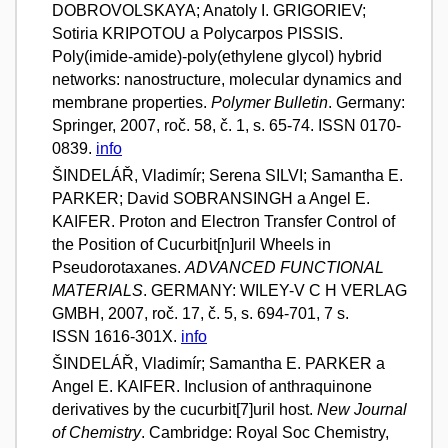
DOBROVOLSKAYA; Anatoly I. GRIGORIEV;
Sotiria KRIPOTOU a Polycarpos PISSIS.
Poly(imide-amide)-poly(ethylene glycol) hybrid
networks: nanostructure, molecular dynamics and
membrane properties.
Polymer Bulletin
. Germany:
Springer, 2007, roč. 58, č. 1, s. 65-74. ISSN 0170-
0839.
info
ŠINDELÁŘ, Vladimír; Serena SILVI; Samantha E.
PARKER; David SOBRANSINGH a Angel E.
KAIFER. Proton and Electron Transfer Control of
the Position of Cucurbit[n]uril Wheels in
Pseudorotaxanes.
ADVANCED FUNCTIONAL
MATERIALS
. GERMANY: WILEY-V C H VERLAG
GMBH, 2007, roč. 17, č. 5, s. 694-701, 7 s.
ISSN 1616-301X.
info
ŠINDELÁŘ, Vladimír; Samantha E. PARKER a
Angel E. KAIFER. Inclusion of anthraquinone
derivatives by the cucurbit[7]uril host.
New Journal
of Chemistry
. Cambridge: Royal Soc Chemistry,