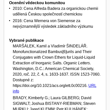
Ocenění vědeckou komunitou
2010: Cena Alfreda Badera za organickou chemii
udělená Českou společností chemickou
2016: Cena Wernera von Siemense za
nejvýznamnější výsledek základního výzkumu
Vybrané publikace
MARŠÁLEK, Kamil a Vladimír ŠINDELÁŘ.
Monofunctionalized Bambus[6]urils and Their
Conjugates with Crown Ethers for Liquid-Liquid
Extraction of Inorganic Salts.
Organic Letters
.
Washington, D.C.: American Chemical Society,
2020, roč. 22, č. 4, s. 1633-1637. ISSN 1523-7060.
Dostupné z:
https://doi.org/10.1021/acs.orglett.0c00216.
URL
info
BRADY, Kimberly G.; Laura GILBERG; David
SIGWALT; Joshua BISTANY-RIEBMAN; Steven
MURKLI; Jared KLEMM; Petr KULHÁNEK;