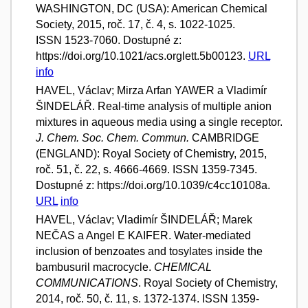
WASHINGTON, DC (USA): American Chemical
Society, 2015, roč. 17, č. 4, s. 1022-1025.
ISSN 1523-7060. Dostupné z:
https://doi.org/10.1021/acs.orglett.5b00123.
URL
info
HAVEL, Václav; Mirza Arfan YAWER a Vladimír
ŠINDELÁŘ. Real-time analysis of multiple anion
mixtures in aqueous media using a single receptor.
J. Chem. Soc. Chem. Commun.
CAMBRIDGE
(ENGLAND): Royal Society of Chemistry, 2015,
roč. 51, č. 22, s. 4666-4669. ISSN 1359-7345.
Dostupné z: https://doi.org/10.1039/c4cc10108a.
URL
info
HAVEL, Václav; Vladimír ŠINDELÁŘ; Marek
NEČAS a Angel E KAIFER. Water-mediated
inclusion of benzoates and tosylates inside the
bambusuril macrocycle.
CHEMICAL
COMMUNICATIONS
. Royal Society of Chemistry,
2014, roč. 50, č. 11, s. 1372-1374. ISSN 1359-