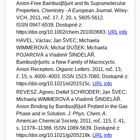
Anion-Free Bambus[6]uril and Its Supramolecular
Properties.
Chemistry - A European Journal
. Wiley-
VCH, 2011, roč. 17, č. 20, s. 5605-5612.
ISSN 0947-6539. Dostupné z:
https://doi.org/10.1002/chem.201003683.
URL
info
HAVEL, Václav; Jan ŠVEC; Michaela
WIMMEROVÁ; Michal DUŠEK; Michaela
POJAROVÁ a Vladimír ŠINDELÁŘ.
Bambus[n]urils: a New Family of Macrocyclic
Anion Receptors.
Organic Letters
. 2011, roč. 13,
č. 15, s. 4000–4003. ISSN 1523-7060. Dostupné z:
https://doi.org/10.1021/ol201515c.
URL
info
REVESZ, Agnes; Detlef SCHRODER; Jan ŠVEC;
Michaela WIMMEROVÁ a Vladimír ŠINDELÁŘ.
Anion Binding by Bambus[6]uril Probed in the Gas
Phase and in Solution.
J. Phys. Chem. A
.
American Chemical Society, 2011, roč. 115, č. 41,
s. 11378–11386. ISSN 1089-5639. Dostupné z:
https://doi.org/10.1021/jp205218k.
URL
info