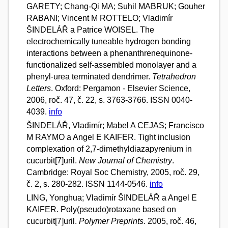
GARETY; Chang-Qi MA; Suhil MABRUK; Gouher
RABANI; Vincent M ROTTELO; Vladimír
ŠINDELÁŘ a Patrice WOISEL. The
electrochemically tuneable hydrogen bonding
interactions between a phenanthrenequinone-
functionalized self-assembled monolayer and a
phenyl-urea terminated dendrimer.
Tetrahedron
Letters
. Oxford: Pergamon - Elsevier Science,
2006, roč. 47, č. 22, s. 3763-3766. ISSN 0040-
4039.
info
ŠINDELÁŘ, Vladimír; Mabel A CEJAS; Francisco
M RAYMO a Angel E KAIFER. Tight inclusion
complexation of 2,7-dimethyldiazapyrenium in
cucurbit[7]uril.
New Journal of Chemistry
.
Cambridge: Royal Soc Chemistry, 2005, roč. 29,
č. 2, s. 280-282. ISSN 1144-0546.
info
LING, Yonghua; Vladimír ŠINDELÁŘ a Angel E
KAIFER. Poly(pseudo)rotaxane based on
cucurbit[7]uril.
Polymer Preprints
. 2005, roč. 46,