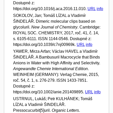
Dostupné z:
https://doi.org/10.1016/j.aca.2016.11.010.
URL
info
SOKOLOV, Jan; Tomáš LÍZAL a Vladimír
ŠINDELÁŘ. Dimeric molecular clips based on
glycoluril.
New Journal of Chemistry
. Cambridge:
ROYAL SOC. CHEMISTRY, 2017, roč. 41, č. 14,
s. 6105-6111. ISSN 1144-0546. Dostupné z:
https://doi.org/10.1039/c7nj00969k.
URL
info
YAWER, Mirza Arfan; Václav HAVEL a Vladimír
ŠINDELÁŘ. A Bambusuril Macrocycle that Binds
Anions in Water with High Affinity and Selectivity.
Angewandte Chemie International Edition
.
WEINHEIM (GERMANY): Verlag Chemie, 2015,
roč. 54, č. 1, s. 276-279. ISSN 1433-7851.
Dostupné z:
https://doi.org/10.1002/anie.201409895.
URL
info
USTRNUL, Lukáš; Petr KULHÁNEK; Tomáš
LÍZAL a Vladimír ŠINDELÁŘ.
Pressocucurbit[5]uril.
Organic Letters
.