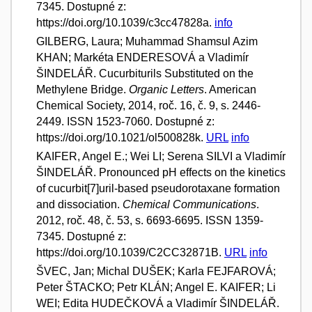
7345. Dostupné z:
https://doi.org/10.1039/c3cc47828a.
info
GILBERG, Laura; Muhammad Shamsul Azim
KHAN; Markéta ENDERESOVÁ a Vladimír
ŠINDELÁŘ. Cucurbiturils Substituted on the
Methylene Bridge.
Organic Letters
. American
Chemical Society, 2014, roč. 16, č. 9, s. 2446-
2449. ISSN 1523-7060. Dostupné z:
https://doi.org/10.1021/ol500828k.
URL
info
KAIFER, Angel E.; Wei LI; Serena SILVI a Vladimír
ŠINDELÁŘ. Pronounced pH effects on the kinetics
of cucurbit[7]uril-based pseudorotaxane formation
and dissociation.
Chemical Communications
.
2012, roč. 48, č. 53, s. 6693-6695. ISSN 1359-
7345. Dostupné z:
https://doi.org/10.1039/C2CC32871B.
URL
info
ŠVEC, Jan; Michal DUŠEK; Karla FEJFAROVÁ;
Peter ŠTACKO; Petr KLÁN; Angel E. KAIFER; Li
WEI; Edita HUDEČKOVÁ a Vladimír ŠINDELÁŘ.