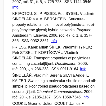
2007, roč. 31, č. 5, s. 725-728. ISSN 1144-0546.
info
KRIPOTOU, S.; P. PISSIS; Petr SYSEL; Vladimír
ŠINDELÁŘ a V. A. BERSHTEIN. Structure-
property relationships in novel poly(imide-amide)-
poly(ethylene glycol) hybrid networks.
Polymer
.
Amsterdam: Elsevier, 2006, roč. 47, č. 1, s. 357-
366. ISSN 0032-3861.
info
FRIESS, Karel; Milan ŠÍPEK; Vladimír HYNEK;
Petr SYSEL; T. KOPTÍKOVÁ a Vladimír
ŠINDELÁŘ. Transport properties of polyimides
containing cucurbit[6]uril.
Desalination
. 2006,
roč. 200, -, s. 236-238. ISSN 0011-9164.
info
ŠINDELÁŘ, Vladimír; Serena SILVI a Angel E
KAIFER. Switching a molecular shuttle on and off:
simple, pH-controlled pseudorotaxanes based on
cucurbit[7]uril.
Chemical Communications
. 2006,
roč. 20, -, s. 2185-2187. ISSN 1359-7345.
info
COOKE, Graeme; Julien COUET; James F