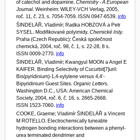
of catechol and dopamine.
Chemistry - A European
Journal
. Weinheim: WILEY-VCH Verlag, 2005,
roč. 11, č. 23, s. 7054-7059. ISSN 0947-6539.
info
ŠINDELÁŘ, Vladimír; Radka HOBZOVÁ a Petr
SYSEL. Modifikované polyimidy.
Chemické listy
.
Praha (Czech Republic): Česká společnost
chemická, 2004, roč. 98, č. 1, s. 22-28, 8 s.
ISSN 0009-2770.
info
ŠINDELÁŘ, Vladimír; Kwangyul MOON a Angel E
KAIFER. Binding Selectivity of Cucurbit[7]uril:
Bis(pyridinium)-1,4-xylylene versus 4,4'-
Bipyridinium Guest Sites.
Organic Letters
.
Washington D.C., USA: American Chemical
Society, 2004, roč. 6, č. 16, s. 2665-2668.
ISSN 1523-7060.
info
COOKE, Graeme; Vladimír ŠINDELÁŘ a Vincent
M ROTELLO. Electrochemically tuneable
hydrogen bonding interactions between a phenyl-
urea terminated dendrimer and