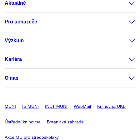
Aktuálně
Pro uchazeče
Výzkum
Kariéra
O nás
MUNI
IS MUNI
INET MUNI
WebMail
Knihovna UKB
Ústřední knihovna
Botanická zahrada
Akce MU pro středoškoláky