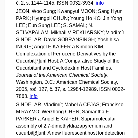
č. 2, s. 1144-1145. ISSN 0032-3934.
info
JEON, Woo Sung; Kwangyul MOON; Sang Hyun
PARK; Hyungpil CHUN; Young Ho KO; Jin Yong
LEE; Eun Sung LEE; S. SAMAL; N.
SELVAPALAM; Mikhail V REKHARSKY; Vladimír
ŠINDELÁŘ; David SOBRANSINGH; Yoshihisa
INOUE; Angel E KAIFER a Kimoon KIM.
Complexation of Ferrocene Derivatives by the
Cucurbit[7]uril Host: A Comparative Study of the
Cucurbituril and Cyclodextrin Host Families.
Journal of the American Chemical Society
.
Washington, D.C.: American Chemical Society,
2005, roč. 127, č. 37, s. 12984-12989. ISSN 0002-
7863.
info
ŠINDELÁŘ, Vladimír; Mabel A CEJAS; Francisco
M RAYMO; Weizhong CHEN; Samantha E
PARKER a Angel E KAIFER. Supramolecular
assembly of 2,7-dimethyldiazapyrenium and
cucurbit[8]uril: A new fluorescent host for detection