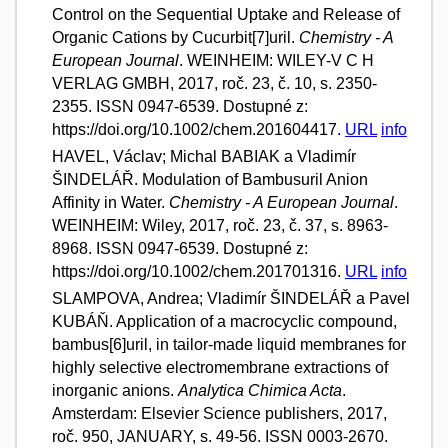
Control on the Sequential Uptake and Release of
Organic Cations by Cucurbit[7]uril.
Chemistry - A
European Journal
. WEINHEIM: WILEY-V C H
VERLAG GMBH, 2017, roč. 23, č. 10, s. 2350-
2355. ISSN 0947-6539. Dostupné z:
https://doi.org/10.1002/chem.201604417.
URL
info
HAVEL, Václav; Michal BABIAK a Vladimír
ŠINDELÁŘ. Modulation of Bambusuril Anion
Affinity in Water.
Chemistry - A European Journal
.
WEINHEIM: Wiley, 2017, roč. 23, č. 37, s. 8963-
8968. ISSN 0947-6539. Dostupné z:
https://doi.org/10.1002/chem.201701316.
URL
info
SLAMPOVA, Andrea; Vladimír ŠINDELÁŘ a Pavel
KUBÁŇ. Application of a macrocyclic compound,
bambus[6]uril, in tailor-made liquid membranes for
highly selective electromembrane extractions of
inorganic anions.
Analytica Chimica Acta
.
Amsterdam: Elsevier Science publishers, 2017,
roč. 950, JANUARY, s. 49-56. ISSN 0003-2670.