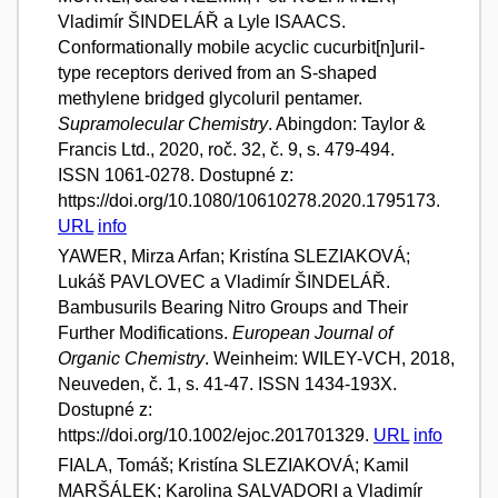
Vladimír ŠINDELÁŘ a Lyle ISAACS.
Conformationally mobile acyclic cucurbit[n]uril-
type receptors derived from an S-shaped
methylene bridged glycoluril pentamer.
Supramolecular Chemistry
. Abingdon: Taylor &
Francis Ltd., 2020, roč. 32, č. 9, s. 479-494.
ISSN 1061-0278. Dostupné z:
https://doi.org/10.1080/10610278.2020.1795173.
URL
info
YAWER, Mirza Arfan; Kristína SLEZIAKOVÁ;
Lukáš PAVLOVEC a Vladimír ŠINDELÁŘ.
Bambusurils Bearing Nitro Groups and Their
Further Modifications.
European Journal of
Organic Chemistry
. Weinheim: WILEY-VCH, 2018,
Neuveden, č. 1, s. 41-47. ISSN 1434-193X.
Dostupné z:
https://doi.org/10.1002/ejoc.201701329.
URL
info
FIALA, Tomáš; Kristína SLEZIAKOVÁ; Kamil
MARŠÁLEK; Karolina SALVADORI a Vladimír