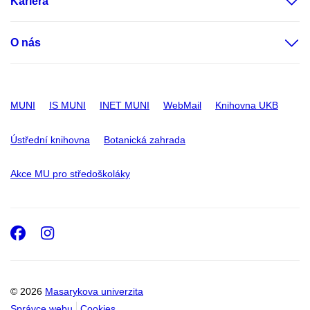
Kariéra
O nás
MUNI
IS MUNI
INET MUNI
WebMail
Knihovna UKB
Ústřední knihovna
Botanická zahrada
Akce MU pro středoškoláky
Facebook
Instagram
© 2026
Masarykova univerzita
Správce webu
Cookies