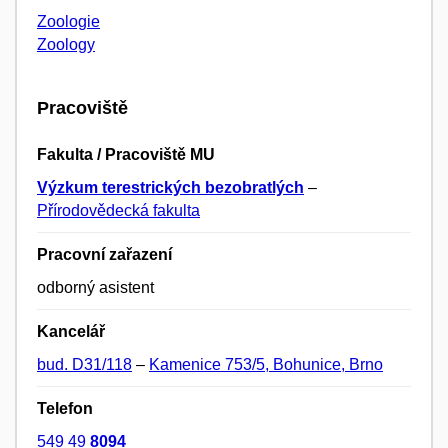
Zoologie
Zoology
Pracoviště
Fakulta / Pracoviště MU
Výzkum terestrických bezobratlých
–
Přírodovědecká fakulta
Pracovní zařazení
odborný asistent
Kancelář
bud. D31/118
–
Kamenice 753/5, Bohunice, Brno
Telefon
549 49
8094