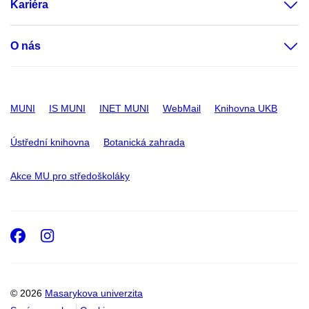
Kariéra
O nás
MUNI
IS MUNI
INET MUNI
WebMail
Knihovna UKB
Ústřední knihovna
Botanická zahrada
Akce MU pro středoškoláky
Facebook
Instagram
© 2026
Masarykova univerzita