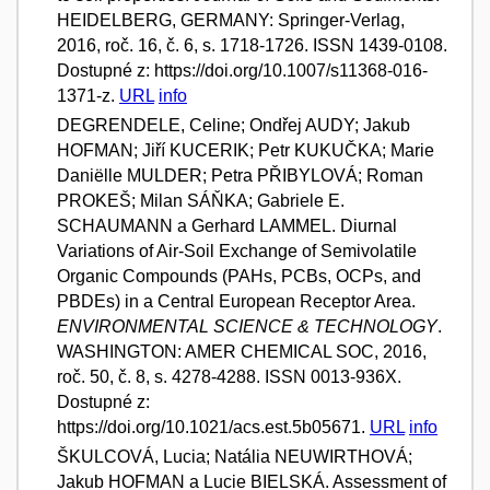
HEIDELBERG, GERMANY: Springer-Verlag,
2016, roč. 16, č. 6, s. 1718-1726. ISSN 1439-0108.
Dostupné z: https://doi.org/10.1007/s11368-016-
1371-z.
URL
info
DEGRENDELE, Celine; Ondřej AUDY; Jakub
HOFMAN; Jiří KUCERIK; Petr KUKUČKA; Marie
Daniëlle MULDER; Petra PŘIBYLOVÁ; Roman
PROKEŠ; Milan SÁŇKA; Gabriele E.
SCHAUMANN a Gerhard LAMMEL. Diurnal
Variations of Air-Soil Exchange of Semivolatile
Organic Compounds (PAHs, PCBs, OCPs, and
PBDEs) in a Central European Receptor Area.
ENVIRONMENTAL SCIENCE & TECHNOLOGY
.
WASHINGTON: AMER CHEMICAL SOC, 2016,
roč. 50, č. 8, s. 4278-4288. ISSN 0013-936X.
Dostupné z:
https://doi.org/10.1021/acs.est.5b05671.
URL
info
ŠKULCOVÁ, Lucia; Natália NEUWIRTHOVÁ;
Jakub HOFMAN a Lucie BIELSKÁ. Assessment of