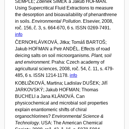
SEMPLE; Zdeněk ŠIMEK a Jakub HOFMAN.
Using Supercritical Fluid Extractions to measure
the desorption and bioavailability of phenanthrene
in soils.
Environmental Pollution
. Elsevier, 2008,
roč. 156, č. 3, s. 664-670, 6 s. ISSN 0269-7491.
info
ČERNOHLÁVKOVÁ, Jitka; Tomáš BARTOŠ;
Jakub HOFMAN a Petr ANDĚL. Effects of road
deicing salts on soil microorganisms.
Plant, soil
and environment
. Praha: Czech academy of
agricultural sciences, 2008, roč. 54, č. 11, s. 479-
485, 6 s. ISSN 1214-1178.
info
KOBLIŽKOVÁ, Martina; Ladislav DUŠEK; Jiří
JARKOVSKÝ; Jakub HOFMAN; Thomas
BUCHELI a Jana KLÁNOVÁ. Can
physicochemical and microbial soil properties
explain enantiomeric shifts of chiral
organochlorines?
Environmental Science &
Technology
. USA: The American Chemical