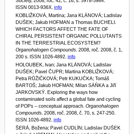
Society, 2008, roč. 42, č. 16, s. 5978-5984.
ISSN 0013-936X.
info
KOBLIŽKOVÁ, Martina; Jana KLÁNOVÁ; Ladislav
DUŠEK; Jakub HOFMAN a Thomas BUCHELI.
WHICH FACTORS AFFECT THE FATE OF
CHIRAL PERSISTENT ORGANIC POLLUTANTS
IN THE TERRESTRIAL ECOSYSTEM?
Organohalogen Compounds
. 2008, roč. 2008, č. 1,
200 s. ISSN 1026-4892.
info
HOLOUBEK, Ivan; Jana KLÁNOVÁ; Ladislav
DUŠEK; Pavel ČUPR; Martina KOBLIŽKOVÁ;
Petra RŮŽIČKOVÁ; Petr KUKUČKA; Tomáš
BARTOŠ; Jakub HOFMAN; Milan SÁŇKA a Jiří
JARKOVSKÝ. Exploring the ways how
contaminated soils affect a global fate and cycling
of POPs -- conceptual approach.
Organohalogen
Compounds
. 2008, roč. 2008, č. 70, s. 247-250.
ISSN 1026-4892.
info
ŠERÁ, Božena; Pavel CUDLÍN; Ladislav DUŠEK