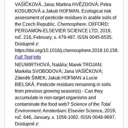
VAŠÍČKOVÁ, Jana; Martina HVĚZDOVÁ; Petra
KOSUBOVÁ a Jakub HOFMAN. Ecological risk
assessment of pesticide residues in arable soils of
the Czech Republic.
Chemosphere
. OXFORD:
PERGAMON-ELSEVIER SCIENCE LTD, 2019,
roč. 216, February, s. 479-487. ISSN 0045-6535.
Dostupné z:
https://doi.org/10.1016/j.chemosphere.2018.10.158.
Full Text
info
NEUWIRTHOVÁ, Natália; Marek TROJAN;
Markéta SVOBODOVÁ; Jana VAŠÍČKOVÁ;
Zdeněk ŠIMEK; Jakub HOFMAN a Lucie
BIELSKÁ. Pesticide residues remaining in soils
from previous growing season(s) - Can they
accumulate in non-target organisms and
contaminate the food web?
Science of the Total
Environment
. Amsterdam: Elsevier Science, 2019,
roč. 646, January, s. 1056-1062. ISSN 0048-9697.
Dostupné z: