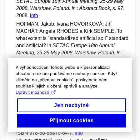
SETAC Europe 18th Annual Meeting, 25-29 May
2008, Warshaw, Poland. In : Abstract Book, s. 97
.
2008.
info
HOFMAN, Jakub; Ivana HOVORKOVÁ; Jiří
MACHÁT; Angela RHODES a Kirk SEMPLE. To
what extent is "standardized artificial soil" standard
and artificial? In
SETAC Europe 18th Annual
Meeting, 25-29 May 2008, Warshaw, Poland. In :
Abstract Book, s. 97
. 2008.
info
K vyhodnocování tohoto webu a k personalizaci
KOBETIČOVÁ, Klára; Jakub HOFMAN a Ivan
obsahu a reklam používáme soubory cookies. Když
HOLOUBEK. Vliv půdních vlastností na chování
klikněte na „přijmout cookies", poskytnete nám
roupic (Enchytraeus albidus, Enchytraeus
souhlas k jejich uložení, správě a analýze.
crypticus) v Avoidance testech. In
Studentská
Upravit možnosti
vedecká konference, 18.4.2007
. Bratislava,
Slovensko: Sborník recenzovaných příspěvků, 1.
Jen nezbytné
svazek – biologická a environmentální sekce.
Univerzita Komenského v Bratislave;
Přijmout cookies
Přírodovědecká Fakulta, 2007, s. 261-263.
ISBN 978-80-88870-64-7.
info