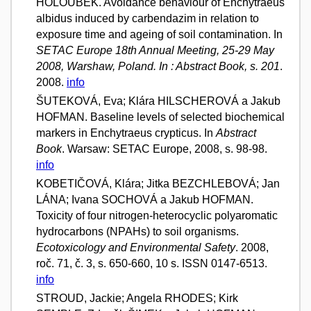
HOLOUBEK. Avoidance behaviour of Enchytraeus
albidus induced by carbendazim in relation to
exposure time and ageing of soil contamination. In
SETAC Europe 18th Annual Meeting, 25-29 May
2008, Warshaw, Poland. In : Abstract Book, s. 201
.
2008.
info
ŠUTEKOVÁ, Eva; Klára HILSCHEROVÁ a Jakub
HOFMAN. Baseline levels of selected biochemical
markers in Enchytraeus crypticus. In
Abstract
Book
. Warsaw: SETAC Europe, 2008, s. 98-98.
info
KOBETIČOVÁ, Klára; Jitka BEZCHLEBOVÁ; Jan
LÁNA; Ivana SOCHOVÁ a Jakub HOFMAN.
Toxicity of four nitrogen-heterocyclic polyaromatic
hydrocarbons (NPAHs) to soil organisms.
Ecotoxicology and Environmental Safety
. 2008,
roč. 71, č. 3, s. 650-660, 10 s. ISSN 0147-6513.
info
STROUD, Jackie; Angela RHODES; Kirk