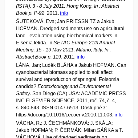
(ISTA), 3 - 8 July 2011, Hong Kong. In : Abstract
Book p. P-92
. 2011.
info
ŠUTEKOVÁ, Eva; Jan PRIESSNITZ a Jakub
HOFMAN. Dredged sediments use on agricultural
land - evaluation using biochemical markers in
Eisenia fetida. In
SETAC Europe 21th Annual
Meeting, 15 - 19 May 2011, Milano, Italy. In :
Abstract Book p. 119
. 2011.
info
LÁNA, Jan; Luděk BLÁHA a Jakub HOFMAN. Can
cyanobacterial biomass applied to soil affect
survival and reproduction of springtail Folsomia
candida?
Ecotoxicology and Environmental
Safety
. San Diego (CA) USA: ACADEMIC PRESS
INC ELSEVIER SCIENCE, 2011, roč. 74, č. 4,
s. 840-843. ISSN 0147-6513. Dostupné z:
https://doi.org/10.1016/j.ecoenv.2010.11.003.
info
VÁCHA, R.; J. ČECHMÁNKOVÁ; J. SKÁLA;
Jakub HOFMAN; P. ČERMÁK; Milan SÁŇKA a T.
VÁCHOVÁ. Use of dredged sediments on