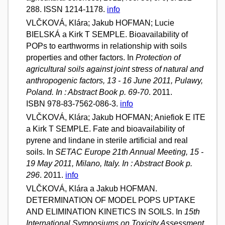
288. ISSN 1214-1178.
info
VLČKOVÁ, Klára; Jakub HOFMAN; Lucie
BIELSKÁ a Kirk T SEMPLE. Bioavailability of
POPs to earthworms in relationship with soils
properties and other factors. In
Protection of
agricultural soils against joint stress of natural and
anthropogenic factors, 13 - 16 June 2011, Pulawy,
Poland. In : Abstract Book p. 69-70
. 2011.
ISBN 978-83-7562-086-3.
info
VLČKOVÁ, Klára; Jakub HOFMAN; Aniefiok E ITE
a Kirk T SEMPLE. Fate and bioavailability of
pyrene and lindane in sterile artificial and real
soils. In
SETAC Europe 21th Annual Meeting, 15 -
19 May 2011, Milano, Italy. In : Abstract Book p.
296
. 2011.
info
VLČKOVÁ, Klára a Jakub HOFMAN.
DETERMINATION OF MODEL POPS UPTAKE
AND ELIMINATION KINETICS IN SOILS. In
15th
International Symposiums on Toxicity Assessment