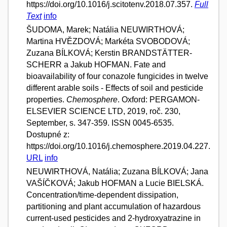
https://doi.org/10.1016/j.scitotenv.2018.07.357.
Full
Text
info
ŠUDOMA, Marek; Natália NEUWIRTHOVÁ;
Martina HVĚZDOVÁ; Markéta SVOBODOVÁ;
Zuzana BÍLKOVÁ; Kerstin BRANDSTÄTTER-
SCHERR a Jakub HOFMAN. Fate and
bioavailability of four conazole fungicides in twelve
different arable soils - Effects of soil and pesticide
properties.
Chemosphere
. Oxford: PERGAMON-
ELSEVIER SCIENCE LTD, 2019, roč. 230,
September, s. 347-359. ISSN 0045-6535.
Dostupné z:
https://doi.org/10.1016/j.chemosphere.2019.04.227.
URL
info
NEUWIRTHOVÁ, Natália; Zuzana BÍLKOVÁ; Jana
VAŠÍČKOVÁ; Jakub HOFMAN a Lucie BIELSKÁ.
Concentration/time-dependent dissipation,
partitioning and plant accumulation of hazardous
current-used pesticides and 2-hydroxyatrazine in