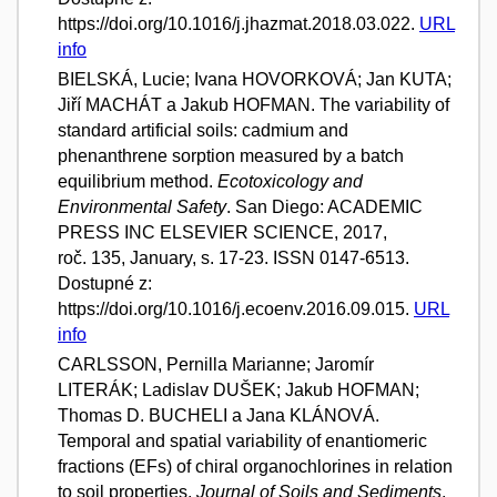
https://doi.org/10.1016/j.jhazmat.2018.03.022.
URL
info
BIELSKÁ, Lucie; Ivana HOVORKOVÁ; Jan KUTA;
Jiří MACHÁT a Jakub HOFMAN. The variability of
standard artificial soils: cadmium and
phenanthrene sorption measured by a batch
equilibrium method.
Ecotoxicology and
Environmental Safety
. San Diego: ACADEMIC
PRESS INC ELSEVIER SCIENCE, 2017,
roč. 135, January, s. 17-23. ISSN 0147-6513.
Dostupné z:
https://doi.org/10.1016/j.ecoenv.2016.09.015.
URL
info
CARLSSON, Pernilla Marianne; Jaromír
LITERÁK; Ladislav DUŠEK; Jakub HOFMAN;
Thomas D. BUCHELI a Jana KLÁNOVÁ.
Temporal and spatial variability of enantiomeric
fractions (EFs) of chiral organochlorines in relation
to soil properties.
Journal of Soils and Sediments
.