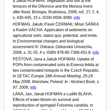
a Jakub HOFMAN. Vegetation and soil at the
terraces of the Dřevnice and the Morava rivers
after flood.
Biologia
. Bratislava, 2008, roč. 27, č. 4,
s. 430-445, 15 s. ISSN 0006-3088.
info
HOFMAN, Jakub; Pavel ČERMÁK; Milan SÁŇKA
a Radim VÁCHA. Application of sediments on
agricultural soils: status quo, potential, and limits.
In
Environmental changes and biological
assessment IV.
Ostrava: Ostravská Univerzita,
2008, s. 31-35, 4 s. ISBN 978-80-7368-451-8.
info
PEŠTOVÁ, Jana a Jakub HOFMAN. Uptake of
POPs from contaminated soils to Eisenia fetida at
two contaminated hotspots in the Czech Republic.
In
SETAC Europe 18th Annual Meeting, 25-29
May 2008, Warshaw, Poland. In : Abstract Book, s.
97
. 2008.
info
LÁNA, Jan; Jakub HOFMAN a Luděk BLÁHA.
Effects of water-bloom on survival and
reproduction of springtail Folsomia candida. In