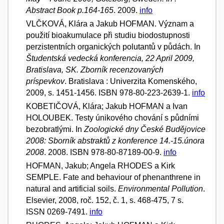
Abstract Book p.164-165
. 2009.
info
VLČKOVÁ, Klára a Jakub HOFMAN. Význam a
použití bioakumulace při studiu biodostupnosti
perzistentních organických polutantů v půdách. In
Študentská vedecká konferencia, 22 April 2009,
Bratislava, SK. Zborník recenzovaných
príspevkov
. Bratislava : Univerzita Komenského,
2009, s. 1451-1456. ISBN 978-80-223-2639-1.
info
KOBETIČOVÁ, Klára; Jakub HOFMAN a Ivan
HOLOUBEK. Testy únikového chování s půdními
bezobratlými. In
Zoologické dny České Budějovice
2008: Sborník abstraktů z konference 14.-15.února
2008
. 2008. ISBN 978-80-87189-00-9.
info
HOFMAN, Jakub; Angela RHODES a Kirk
SEMPLE. Fate and behaviour of phenanthrene in
natural and artificial soils.
Environmental Pollution
.
Elsevier, 2008, roč. 152, č. 1, s. 468-475, 7 s.
ISSN 0269-7491.
info