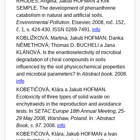
RHODES, Angela; Jakub HOFMAN a Kirk
SEMPLE. The development of phenanthrene
catabolism in natural and artificial soils.
Environmental Pollution
. Elsevier, 2008, roč. 152,
č. 1, s. 424-430. ISSN 0269-7491.
info
KOBLIŽKOVÁ, Martina; Jakub HOFMAN; Danka
NÉMETHOVÁ; Thomas D. BUCHELI a Jana
KLÁNOVÁ. Is the enantioselectivity of microbial
degradation of chiral compounds in soils
influenced by the soil physicochemical properties
and microbial parameters? In
Abstract book
. 2008.
info
KOBETIČOVÁ, Klára a Jakub HOFMAN.
Ecotoxicity of three types of solid waste on
enchytraeids in the reproduction and avoidance
tests. In
SETAC Europe 18th Annual Meeting, 25-
29 May 2008, Warshaw, Poland. In : Abstract
Book, s. 97
. 2008.
info
KOBETIČOVÁ, Klára; Jakub HOFMAN a Ivan