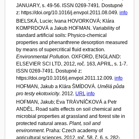
JANUARY, s. 49-56. ISSN 0269-7491. Dostupné
z: https://doi.org/10.1016/j.envpol.2011.08.049.
info
BIELSKÁ, Lucie; Ivana HOVORKOVÁ; Klára
KOMPRDOVÁ a Jakub HOFMAN. Variability of
standard artificial soils: Physico-chemical
properties and phenanthrene desorption measured
by means of supercritical fluid extraction.
Environmental Pollution
. OXFORD, ENGLAND:
ELSEVIER SCI LTD, 2012, roč. 163, APRIL, s. 1-7.
ISSN 0269-7491. Dostupné z:
https://doi.org/10.1016/j.envpol.2011.12.009.
info
HOFMAN, Jakub a Klára ŠMÍDOVÁ.
Umělá půda
pro testy ekotoxicity
. 2012.
URL
info
HOFMAN, Jakub; Eva TRÁVNÍČKOVÁ a Petr
ANDĚL. Road salts effects on soil chemical and
microbial properties at grassland and forest site in
protected natural areas.
Plant, soil and
environment
. Praha: Czech academy of
agricultural sciences, 2012, roč. 58, č. 6, s. 282-