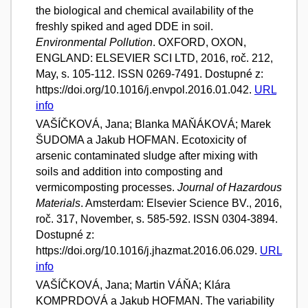
the biological and chemical availability of the
freshly spiked and aged DDE in soil.
Environmental Pollution
. OXFORD, OXON,
ENGLAND: ELSEVIER SCI LTD, 2016, roč. 212,
May, s. 105-112. ISSN 0269-7491. Dostupné z:
https://doi.org/10.1016/j.envpol.2016.01.042.
URL
info
VAŠÍČKOVÁ, Jana; Blanka MAŇÁKOVÁ; Marek
ŠUDOMA a Jakub HOFMAN. Ecotoxicity of
arsenic contaminated sludge after mixing with
soils and addition into composting and
vermicomposting processes.
Journal of Hazardous
Materials
. Amsterdam: Elsevier Science BV., 2016,
roč. 317, November, s. 585-592. ISSN 0304-3894.
Dostupné z:
https://doi.org/10.1016/j.jhazmat.2016.06.029.
URL
info
VAŠÍČKOVÁ, Jana; Martin VÁŇA; Klára
KOMPRDOVÁ a Jakub HOFMAN. The variability