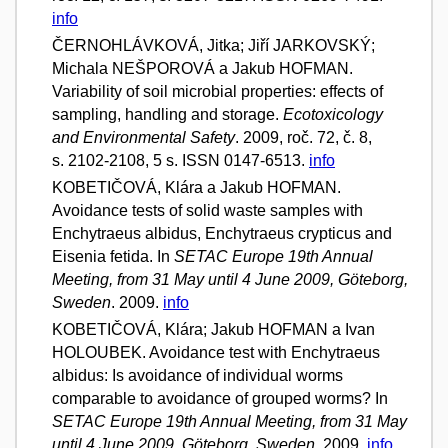
info
ČERNOHLÁVKOVÁ, Jitka; Jiří JARKOVSKÝ;
Michala NEŠPOROVÁ a Jakub HOFMAN.
Variability of soil microbial properties: effects of
sampling, handling and storage.
Ecotoxicology
and Environmental Safety
. 2009, roč. 72, č. 8,
s. 2102-2108, 5 s. ISSN 0147-6513.
info
KOBETIČOVÁ, Klára a Jakub HOFMAN.
Avoidance tests of solid waste samples with
Enchytraeus albidus, Enchytraeus crypticus and
Eisenia fetida. In
SETAC Europe 19th Annual
Meeting, from 31 May until 4 June 2009, Göteborg,
Sweden
. 2009.
info
KOBETIČOVÁ, Klára; Jakub HOFMAN a Ivan
HOLOUBEK. Avoidance test with Enchytraeus
albidus: Is avoidance of individual worms
comparable to avoidance of grouped worms? In
SETAC Europe 19th Annual Meeting, from 31 May
until 4 June 2009, Göteborg, Sweden
. 2009.
info