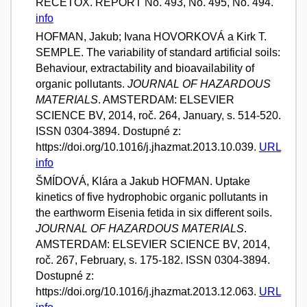
RECETOX. REPORT No. 493, No. 495, No. 494.
info
HOFMAN, Jakub; Ivana HOVORKOVÁ a Kirk T.
SEMPLE. The variability of standard artificial soils:
Behaviour, extractability and bioavailability of
organic pollutants.
JOURNAL OF HAZARDOUS
MATERIALS
. AMSTERDAM: ELSEVIER
SCIENCE BV, 2014, roč. 264, January, s. 514-520.
ISSN 0304-3894. Dostupné z:
https://doi.org/10.1016/j.jhazmat.2013.10.039.
URL
info
ŠMÍDOVÁ, Klára a Jakub HOFMAN. Uptake
kinetics of five hydrophobic organic pollutants in
the earthworm Eisenia fetida in six different soils.
JOURNAL OF HAZARDOUS MATERIALS
.
AMSTERDAM: ELSEVIER SCIENCE BV, 2014,
roč. 267, February, s. 175-182. ISSN 0304-3894.
Dostupné z:
https://doi.org/10.1016/j.jhazmat.2013.12.063.
URL