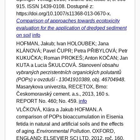
915. ISSN 1439-0108. Dostupné z:
https://doi.org/10.1007/s11368-013-0670-x.
Comparison of approaches towards ecotoxicity
evaluation for the application of dredged sediment
on soil
info
HOFMAN, Jakub; Ivan HOLOUBEK; Jana
KLÁNOVÁ; Pavel ČUPR; Petra PŘIBYLOVÁ; Petr
KUKUČKA; Roman PROKEŠ; Anton KOČAN; Jan
KUTA a Lucia ŠKULCOVÁ.
Stanovení obsahu
vybraných perzistentních organických polutantů
(POPs) v ovzduší - 13041910389, obj. 46704948
.
Masarykova univerzita, RECETOX, Brno:
Českomoravský cement. a.s., 2013, 160 s.
REPORT No. 460; No. 459.
info
VLČKOVÁ, Klára a Jakub HOFMAN. A
comparison of POPs bioaccumulation in Eisenia
fetida in natural and artificial soils and the effects
of aging.
Environmental Pollution
. OXFORD,
ENGLAND: ELSEVIER SCI LTD, 2012, roč. 160,