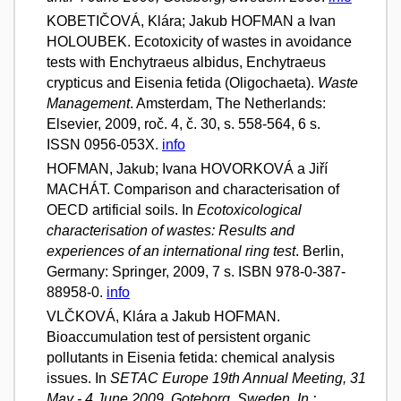
KOBETIČOVÁ, Klára; Jakub HOFMAN a Ivan
HOLOUBEK. Ecotoxicity of wastes in avoidance
tests with Enchytraeus albidus, Enchytraeus
crypticus and Eisenia fetida (Oligochaeta).
Waste
Management
. Amsterdam, The Netherlands:
Elsevier, 2009, roč. 4, č. 30, s. 558-564, 6 s.
ISSN 0956-053X.
info
HOFMAN, Jakub; Ivana HOVORKOVÁ a Jiří
MACHÁT. Comparison and characterisation of
OECD artificial soils. In
Ecotoxicological
characterisation of wastes: Results and
experiences of an international ring test
. Berlin,
Germany: Springer, 2009, 7 s. ISBN 978-0-387-
88958-0.
info
VLČKOVÁ, Klára a Jakub HOFMAN.
Bioaccumulation test of persistent organic
pollutants in Eisenia fetida: chemical analysis
issues. In
SETAC Europe 19th Annual Meeting, 31
May - 4 June 2009, Goteborg, Sweden. In :