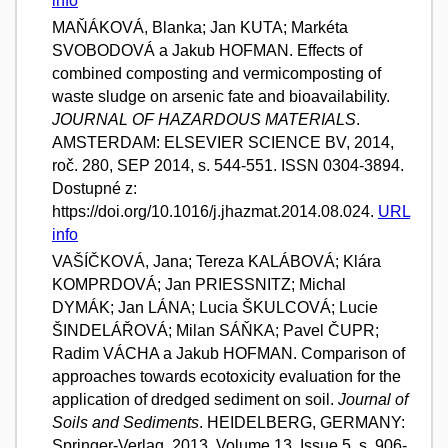
info
MAŇÁKOVÁ, Blanka; Jan KUTA; Markéta
SVOBODOVÁ a Jakub HOFMAN. Effects of
combined composting and vermicomposting of
waste sludge on arsenic fate and bioavailability.
JOURNAL OF HAZARDOUS MATERIALS
.
AMSTERDAM: ELSEVIER SCIENCE BV, 2014,
roč. 280, SEP 2014, s. 544-551. ISSN 0304-3894.
Dostupné z:
https://doi.org/10.1016/j.jhazmat.2014.08.024.
URL
info
VAŠÍČKOVÁ, Jana; Tereza KALÁBOVÁ; Klára
KOMPRDOVÁ; Jan PRIESSNITZ; Michal
DYMÁK; Jan LÁNA; Lucia ŠKULCOVÁ; Lucie
ŠINDELÁŘOVÁ; Milan SÁŇKA; Pavel ČUPR;
Radim VÁCHA a Jakub HOFMAN. Comparison of
approaches towards ecotoxicity evaluation for the
application of dredged sediment on soil.
Journal of
Soils and Sediments
. HEIDELBERG, GERMANY:
Springer-Verlag, 2013, Volume 13, Issue 5, s. 906-