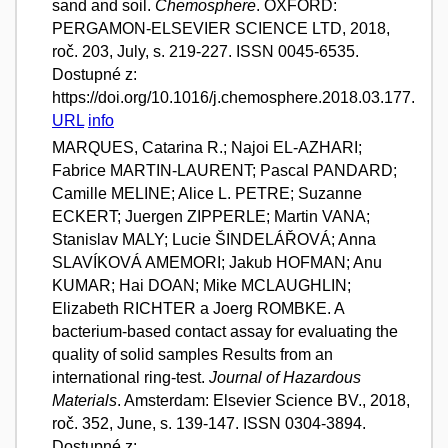
sand and soil.
Chemosphere
. OXFORD:
PERGAMON-ELSEVIER SCIENCE LTD, 2018,
roč. 203, July, s. 219-227. ISSN 0045-6535.
Dostupné z:
https://doi.org/10.1016/j.chemosphere.2018.03.177.
URL
info
MARQUES, Catarina R.; Najoi EL-AZHARI;
Fabrice MARTIN-LAURENT; Pascal PANDARD;
Camille MELINE; Alice L. PETRE; Suzanne
ECKERT; Juergen ZIPPERLE; Martin VANA;
Stanislav MALY; Lucie ŠINDELÁŘOVÁ; Anna
SLAVÍKOVÁ AMEMORI; Jakub HOFMAN; Anu
KUMAR; Hai DOAN; Mike MCLAUGHLIN;
Elizabeth RICHTER a Joerg ROMBKE. A
bacterium-based contact assay for evaluating the
quality of solid samples Results from an
international ring-test.
Journal of Hazardous
Materials
. Amsterdam: Elsevier Science BV., 2018,
roč. 352, June, s. 139-147. ISSN 0304-3894.
Dostupné z: