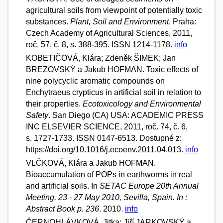
agricultural soils from viewpoint of potentially toxic
substances.
Plant, Soil and Environment
. Praha:
Czech Academy of Agricultural Sciences, 2011,
roč. 57, č. 8, s. 388-395. ISSN 1214-1178.
info
KOBETIČOVÁ, Klára; Zdeněk ŠIMEK; Jan
BREZOVSKÝ a Jakub HOFMAN. Toxic effects of
nine polycyclic aromatic compounds on
Enchytraeus crypticus in artificial soil in relation to
their properties.
Ecotoxicology and Environmental
Safety
. San Diego (CA) USA: ACADEMIC PRESS
INC ELSEVIER SCIENCE, 2011, roč. 74, č. 6,
s. 1727-1733. ISSN 0147-6513. Dostupné z:
https://doi.org/10.1016/j.ecoenv.2011.04.013.
info
VLČKOVÁ, Klára a Jakub HOFMAN.
Bioaccumulation of POPs in earthworms in real
and artificial soils. In
SETAC Europe 20th Annual
Meeting, 23 - 27 May 2010, Sevilla, Spain. In :
Abstract Book p. 236
. 2010.
info
ČERNOHLÁVKOVÁ, Jitka; Jiří JARKOVSKÝ a