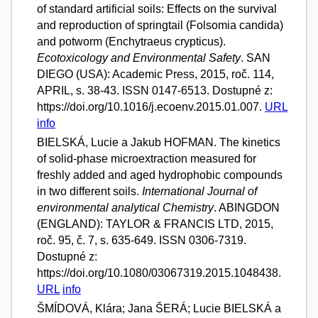
of standard artificial soils: Effects on the survival
and reproduction of springtail (Folsomia candida)
and potworm (Enchytraeus crypticus).
Ecotoxicology and Environmental Safety
. SAN
DIEGO (USA): Academic Press, 2015, roč. 114,
APRIL, s. 38-43. ISSN 0147-6513. Dostupné z:
https://doi.org/10.1016/j.ecoenv.2015.01.007.
URL
info
BIELSKÁ, Lucie a Jakub HOFMAN. The kinetics
of solid-phase microextraction measured for
freshly added and aged hydrophobic compounds
in two different soils.
International Journal of
environmental analytical Chemistry
. ABINGDON
(ENGLAND): TAYLOR & FRANCIS LTD, 2015,
roč. 95, č. 7, s. 635-649. ISSN 0306-7319.
Dostupné z:
https://doi.org/10.1080/03067319.2015.1048438.
URL
info
ŠMÍDOVÁ, Klára; Jana ŠERÁ; Lucie BIELSKÁ a