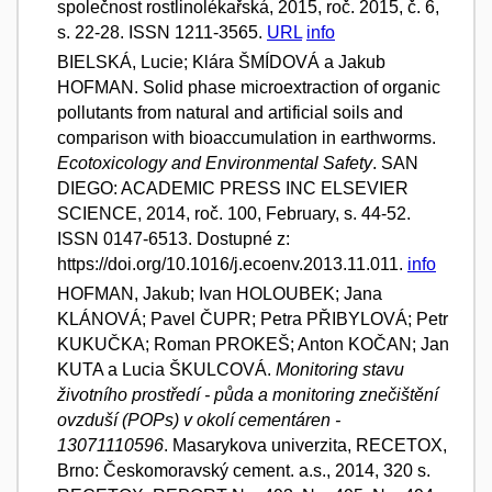
společnost rostlinolékařská, 2015, roč. 2015, č. 6,
s. 22-28. ISSN 1211-3565.
URL
info
BIELSKÁ, Lucie; Klára ŠMÍDOVÁ a Jakub
HOFMAN. Solid phase microextraction of organic
pollutants from natural and artificial soils and
comparison with bioaccumulation in earthworms.
Ecotoxicology and Environmental Safety
. SAN
DIEGO: ACADEMIC PRESS INC ELSEVIER
SCIENCE, 2014, roč. 100, February, s. 44-52.
ISSN 0147-6513. Dostupné z:
https://doi.org/10.1016/j.ecoenv.2013.11.011.
info
HOFMAN, Jakub; Ivan HOLOUBEK; Jana
KLÁNOVÁ; Pavel ČUPR; Petra PŘIBYLOVÁ; Petr
KUKUČKA; Roman PROKEŠ; Anton KOČAN; Jan
KUTA a Lucia ŠKULCOVÁ.
Monitoring stavu
životního prostředí - půda a monitoring znečištění
ovzduší (POPs) v okolí cementáren -
13071110596
. Masarykova univerzita, RECETOX,
Brno: Českomoravský cement. a.s., 2014, 320 s.