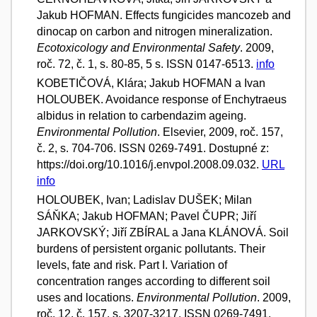
Jakub HOFMAN. Effects fungicides mancozeb and
dinocap on carbon and nitrogen mineralization.
Ecotoxicology and Environmental Safety
. 2009,
roč. 72, č. 1, s. 80-85, 5 s. ISSN 0147-6513.
info
KOBETIČOVÁ, Klára; Jakub HOFMAN a Ivan
HOLOUBEK. Avoidance response of Enchytraeus
albidus in relation to carbendazim ageing.
Environmental Pollution
. Elsevier, 2009, roč. 157,
č. 2, s. 704-706. ISSN 0269-7491. Dostupné z:
https://doi.org/10.1016/j.envpol.2008.09.032.
URL
info
HOLOUBEK, Ivan; Ladislav DUŠEK; Milan
SÁŇKA; Jakub HOFMAN; Pavel ČUPR; Jiří
JARKOVSKÝ; Jiří ZBÍRAL a Jana KLÁNOVÁ. Soil
burdens of persistent organic pollutants. Their
levels, fate and risk. Part I. Variation of
concentration ranges according to different soil
uses and locations.
Environmental Pollution
. 2009,
roč. 12, č. 157, s. 3207-3217. ISSN 0269-7491.