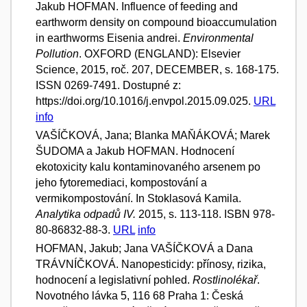
Jakub HOFMAN. Influence of feeding and
earthworm density on compound bioaccumulation
in earthworms Eisenia andrei.
Environmental
Pollution
. OXFORD (ENGLAND): Elsevier
Science, 2015, roč. 207, DECEMBER, s. 168-175.
ISSN 0269-7491. Dostupné z:
https://doi.org/10.1016/j.envpol.2015.09.025.
URL
info
VAŠÍČKOVÁ, Jana; Blanka MAŇÁKOVÁ; Marek
ŠUDOMA a Jakub HOFMAN. Hodnocení
ekotoxicity kalu kontaminovaného arsenem po
jeho fytoremediaci, kompostování a
vermikompostování. In Stoklasová Kamila.
Analytika odpadů IV.
2015, s. 113-118. ISBN 978-
80-86832-88-3.
URL
info
HOFMAN, Jakub; Jana VAŠÍČKOVÁ a Dana
TRÁVNÍČKOVÁ. Nanopesticidy: přínosy, rizika,
hodnocení a legislativní pohled.
Rostlinolékař
.
Novotného lávka 5, 116 68 Praha 1: Česká