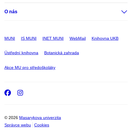
O nás
MUNI
IS MUNI
INET MUNI
WebMail
Knihovna UKB
Ústřední knihovna
Botanická zahrada
Akce MU pro středoškoláky
Facebook
Instagram
© 2026
Masarykova univerzita
Správce webu
Cookies