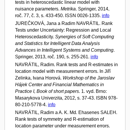
tests in heteroscedastic linear model with
nuisance parameters.
Metrika
. Springer, 2014,
roč. 77, č. 3, s. 433-450. ISSN 0026-1335.
info
JUREČKOVÁ, Jana a Radim NAVRÁTIL. Rank
Tests under Uncertainty: Regression and Local
Heteroscedasticity.
Synergies of Soft Computing
and Statistics for Intelligent Data Analysis
Advances in Intelligent Systems and Computing
.
Springer, 2013, roč. 190, s. 255-261.
info
NAVRÁTIL, Radim. Rank tests and R-estimates in
location model with measurement errors. In Jiří
Zelinka, Ivana Horová.
Workshop of the Jaroslav
Hájek Center and Financial Mathematics in
Practice I, Book of short papers
. 1. vyd. Brno:
Masarykova Univerzita, 2012, s. 37-43. ISBN 978-
80-210-5778-4.
info
NAVRÁTIL, Radim a A. K. Md. Ehasenes SALEH.
Rank tests of symmetry and R-estimation of
location parameter under measurement errors.