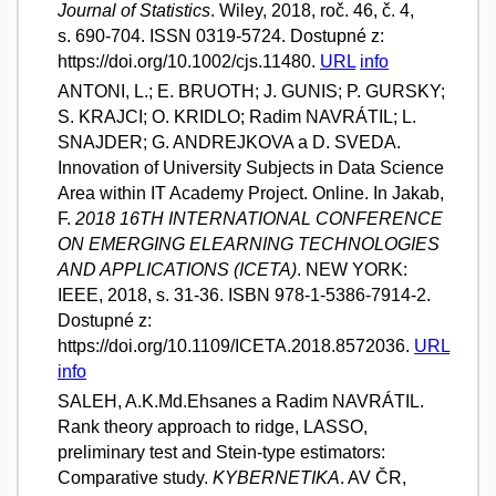
Journal of Statistics
. Wiley, 2018, roč. 46, č. 4,
s. 690-704. ISSN 0319-5724. Dostupné z:
https://doi.org/10.1002/cjs.11480.
URL
info
ANTONI, L.; E. BRUOTH; J. GUNIS; P. GURSKY;
S. KRAJCI; O. KRIDLO; Radim NAVRÁTIL; L.
SNAJDER; G. ANDREJKOVA a D. SVEDA.
Innovation of University Subjects in Data Science
Area within IT Academy Project. Online. In Jakab,
F.
2018 16TH INTERNATIONAL CONFERENCE
ON EMERGING ELEARNING TECHNOLOGIES
AND APPLICATIONS (ICETA)
. NEW YORK:
IEEE, 2018, s. 31-36. ISBN 978-1-5386-7914-2.
Dostupné z:
https://doi.org/10.1109/ICETA.2018.8572036.
URL
info
SALEH, A.K.Md.Ehsanes a Radim NAVRÁTIL.
Rank theory approach to ridge, LASSO,
preliminary test and Stein-type estimators:
Comparative study.
KYBERNETIKA
. AV ČR,