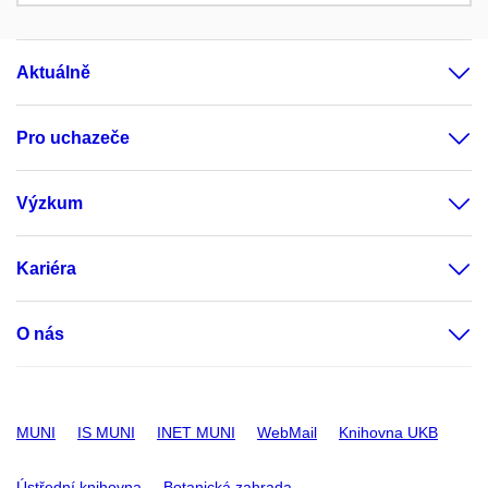
Aktuálně
Pro uchazeče
Výzkum
Kariéra
O nás
MUNI
IS MUNI
INET MUNI
WebMail
Knihovna UKB
Ústřední knihovna
Botanická zahrada