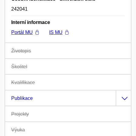
242041
Interní informace
Portál MU
IS MU
Životopis
Školitel
Kvalifikace
Publikace
Projekty
Výuka