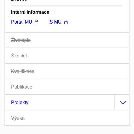
Interní informace
Portál MU
IS MU
Životopis
Školitel
Kvalifikace
Publikace
Projekty
Výuka