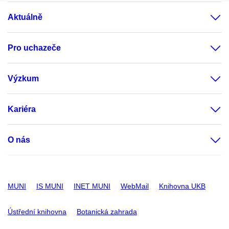
Aktuálně
Pro uchazeče
Výzkum
Kariéra
O nás
MUNI
IS MUNI
INET MUNI
WebMail
Knihovna UKB
Ústřední knihovna
Botanická zahrada