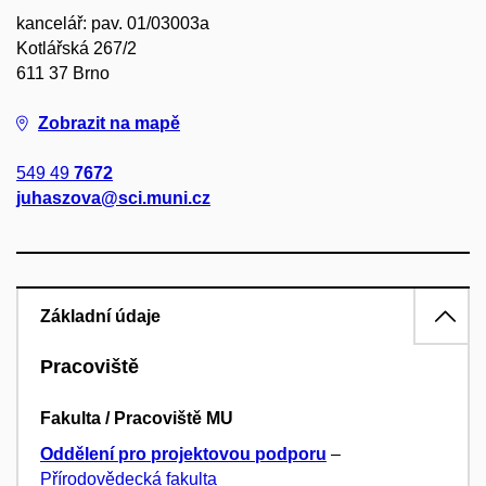
kancelář: pav. 01/03003a
Kotlářská 267/2
611 37 Brno
Zobrazit na mapě
549 49
7672
juhaszova@sci.muni.cz
Základní údaje
Pracoviště
Fakulta / Pracoviště MU
Oddělení pro projektovou podporu
–
Přírodovědecká fakulta