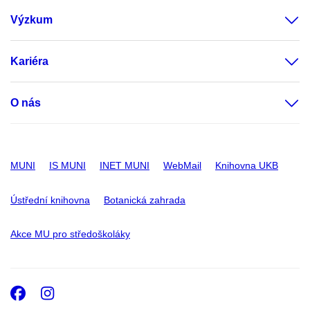
Výzkum
Kariéra
O nás
MUNI
IS MUNI
INET MUNI
WebMail
Knihovna UKB
Ústřední knihovna
Botanická zahrada
Akce MU pro středoškoláky
Facebook
Instagram