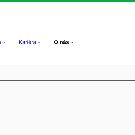
m
Kariéra
O nás