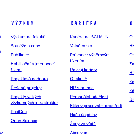
Výzkum
Kariéra
O
í
Výzkum na fakultě
Kariéra na SCI MUNI
O 
Soutěže a ceny
Volná místa
Hi
í
Publikace
Průvodce výběrovým
Or
řízením
Habilitační a jmenovací
Za
řízení
Rozvoj kariéry
H
Projektová podpora
O fakultě
Ko
Řešené projekty
HR strategie
Kd
Projekty velkých
Personální oddělení
Úř
výzkumných infrastruktur
Etika v pracovním prostředí
PostDoc
Naše úspěchy
Open Science
Ženy ve vědě
ky
Absolventi