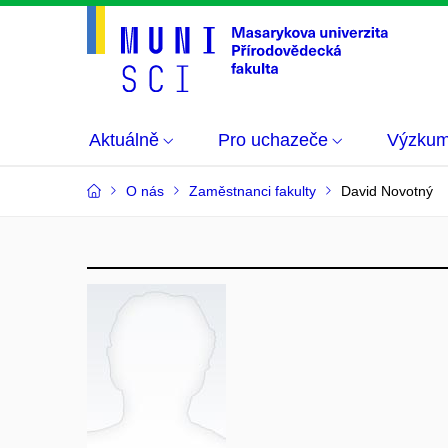
Aktuálně
Pro uchazeče
Výzku
O nás
Zaměstnanci fakulty
David Novotný