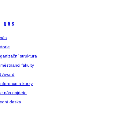
 nás
nás
storie
ganizační struktura
městnanci fakulty
R Award
nference a kurzy
e nás najdete
ední deska