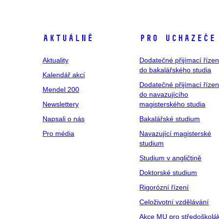
Aktuálně
Pro uchazeče
Aktuality
Dodatečné přijímací řízen
do bakalářského studia
Kalendář akcí
Dodatečné přijímací řízen
Mendel 200
do navazujícího
Newslettery
magisterského studia
Napsali o nás
Bakalářské studium
Pro média
Navazující magisterské
studium
Studium v angličtině
Doktorské studium
Rigorózní řízení
Celoživotní vzdělávání
Akce MU pro středoškolá