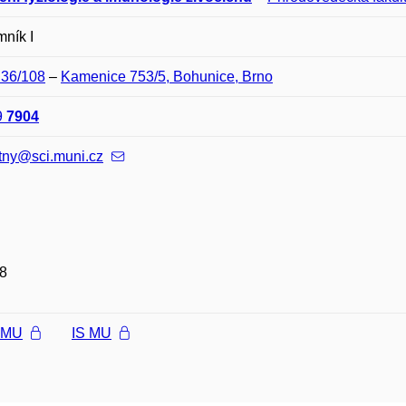
ník I
D36/108
–
Kamenice 753/5, Bohunice, Brno
9
7904
tny@sci.muni.cz
8
l MU
IS MU