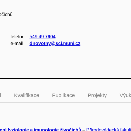
očichů
telefon:
549 49
7904
e‑mail:
dnovotny@sci.muni.cz
l
Kvalifikace
Publikace
Projekty
Výu
ení fyziologie a imunologie živočichů
–
Přírodovědecká fakul