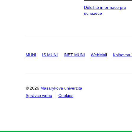
Důležité informace pro
uchazeče
MUNI
IS MUNI
INET MUNI
WebMail
Knihovna
© 2026
Masarykova univerzita
Správce webu
Cookies