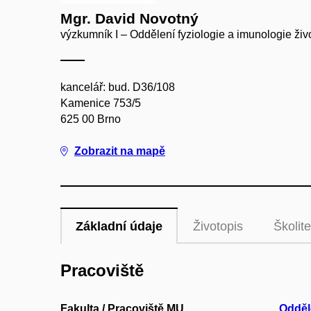
Mgr. David Novotný
výzkumník I – Oddělení fyziologie a imunologie živ
kancelář: bud. D36/108
Kamenice 753/5
625 00 Brno
Zobrazit na mapě
Základní údaje
Životopis
Školite
Pracoviště
Fakulta / Pracoviště MU
Odděl