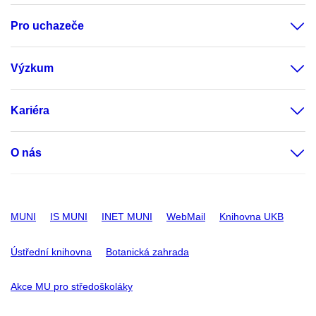
Pro uchazeče
Výzkum
Kariéra
O nás
MUNI
IS MUNI
INET MUNI
WebMail
Knihovna UKB
Ústřední knihovna
Botanická zahrada
Akce MU pro středoškoláky