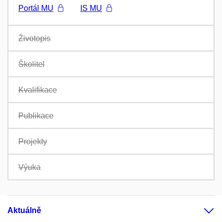
Portál MU
IS MU
Životopis
Školitel
Kvalifikace
Publikace
Projekty
Výuka
Aktuálně