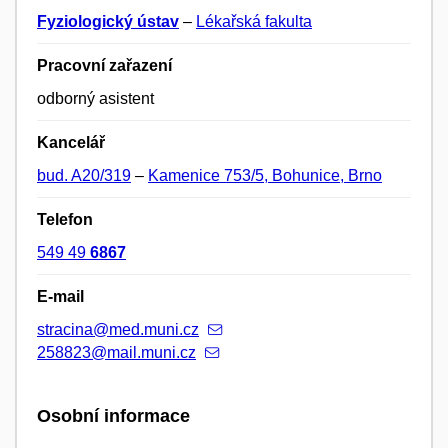
Fyziologický ústav
–
Lékařská fakulta
Pracovní zařazení
odborný asistent
Kancelář
bud. A20/319
–
Kamenice 753/5, Bohunice, Brno
Telefon
549 49
6867
E-mail
stracina@med.muni.cz
258823@mail.muni.cz
Osobní informace