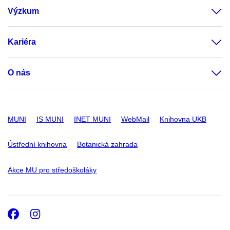
Výzkum
Kariéra
O nás
MUNI
IS MUNI
INET MUNI
WebMail
Knihovna UKB
Ústřední knihovna
Botanická zahrada
Akce MU pro středoškoláky
Facebook
Instagram