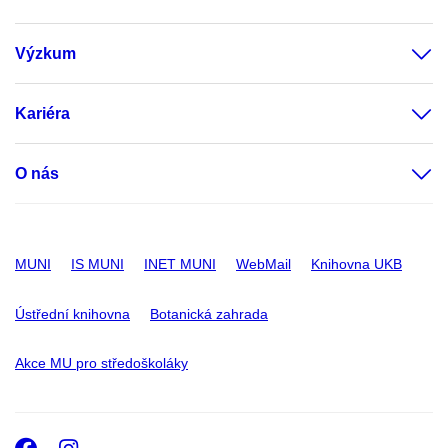
Výzkum
Kariéra
O nás
MUNI
IS MUNI
INET MUNI
WebMail
Knihovna UKB
Ústřední knihovna
Botanická zahrada
Akce MU pro středoškoláky