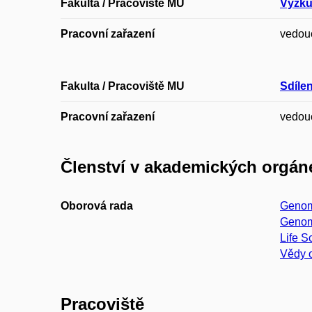
Fakulta / Pracoviště MU
Výzku
Pracovní zařazení
vedou
Fakulta / Pracoviště MU
Sdíle
Pracovní zařazení
vedouc
Členství v akademických orgán
Oborová rada
Genom
Genom
Life S
Vědy o
Pracoviště