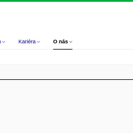
m
Kariéra
O nás