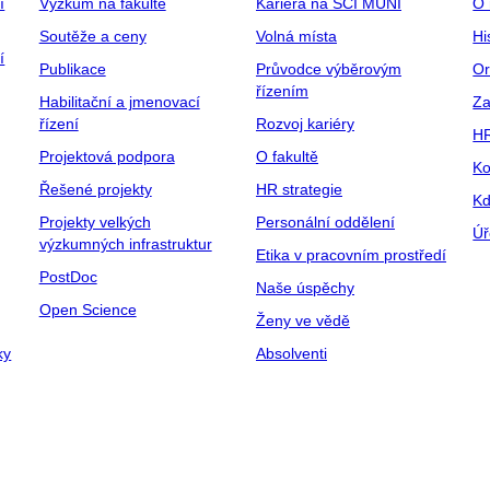
í
Výzkum na fakultě
Kariéra na SCI MUNI
O 
Soutěže a ceny
Volná místa
Hi
í
Publikace
Průvodce výběrovým
Or
řízením
Habilitační a jmenovací
Za
řízení
Rozvoj kariéry
H
Projektová podpora
O fakultě
Ko
Řešené projekty
HR strategie
Kd
Projekty velkých
Personální oddělení
Úř
výzkumných infrastruktur
Etika v pracovním prostředí
PostDoc
Naše úspěchy
Open Science
Ženy ve vědě
ky
Absolventi