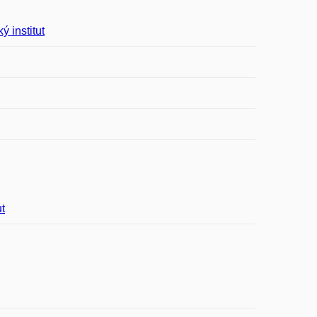
 institut
t