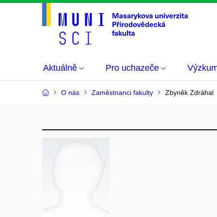
Aktuálně
Pro uchazeče
Výzku
O nás
Zaměstnanci fakulty
Zbyněk Zdráhal