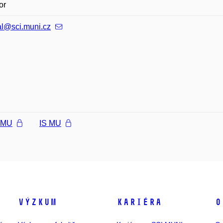
or
al@sci.muni.cz
l MU
IS MU
Výzkum
Kariéra
O