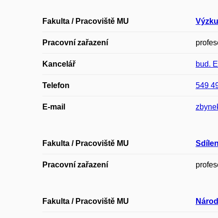
Fakulta / Pracoviště MU
Výzku
Pracovní zařazení
profes
Kancelář
bud. 
Telefon
549 4
E-mail
zbyne
Fakulta / Pracoviště MU
Sdíle
Pracovní zařazení
profes
Fakulta / Pracoviště MU
Národ