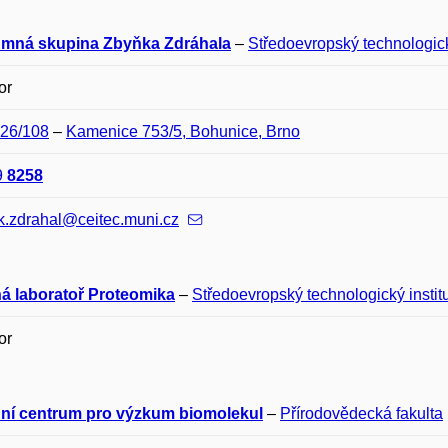
mná skupina Zbyňka Zdráhala
–
Středoevropský technologický
or
E26/108
–
Kamenice 753/5, Bohunice, Brno
9
8258
k.zdrahal@ceitec.muni.cz
ná laboratoř Proteomika
–
Středoevropský technologický institu
or
ní centrum pro výzkum biomolekul
–
Přírodovědecká fakulta