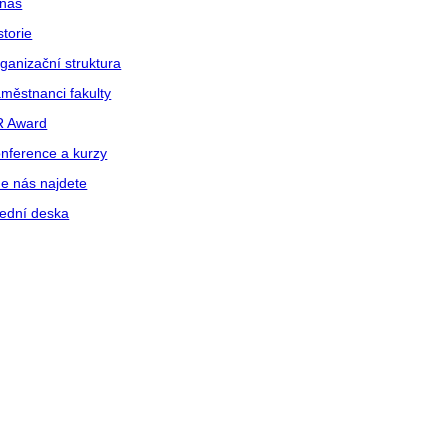
nás
storie
ganizační struktura
městnanci fakulty
R Award
nference a kurzy
e nás najdete
ední deska