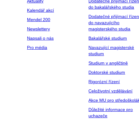
Aktuality
Dodatečné přijímací řízen
do bakalářského studia
Kalendář akcí
Dodatečné přijímací řízen
Mendel 200
do navazujícího
Newslettery
magisterského studia
Napsali o nás
Bakalářské studium
Pro média
Navazující magisterské
studium
Studium v angličtině
Doktorské studium
Rigorózní řízení
Celoživotní vzdělávání
Akce MU pro středoškolá
Důležité informace pro
uchazeče