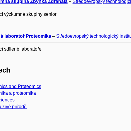
mná skupina Zbyňka Zdráhala
–
Středoevropský technologický
cí výzkumné skupiny senior
ná laboratoř Proteomika
–
Středoevropský technologický institu
í sdílené laboratoře
ech
ics and Proteomics
ika a proteomika
ciences
 živé přírodě