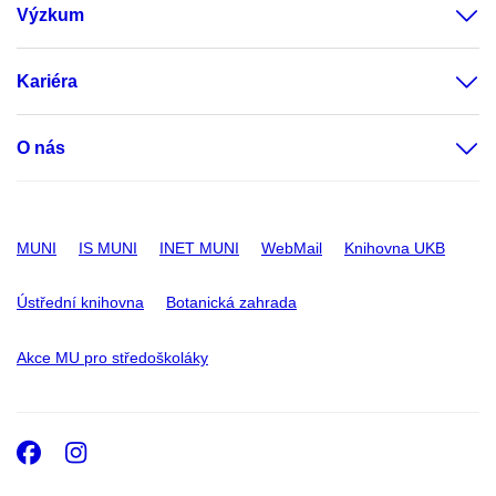
Výzkum
Kariéra
O nás
MUNI
IS MUNI
INET MUNI
WebMail
Knihovna UKB
Ústřední knihovna
Botanická zahrada
Akce MU pro středoškoláky
Facebook
Instagram