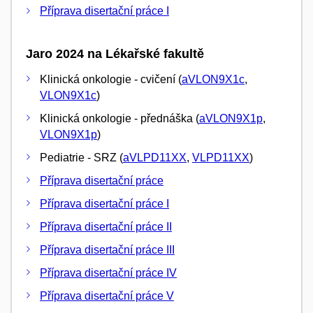
Příprava disertační práce I
Jaro 2024 na Lékařské fakultě
Klinická onkologie - cvičení (
aVLON9X1c
,
VLON9X1c
)
Klinická onkologie - přednáška (
aVLON9X1p
,
VLON9X1p
)
Pediatrie - SRZ (
aVLPD11XX
,
VLPD11XX
)
Příprava disertační práce
Příprava disertační práce I
Příprava disertační práce II
Příprava disertační práce III
Příprava disertační práce IV
Příprava disertační práce V