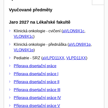
Vyučované předměty
Jaro 2027 na Lékařské fakultě
Klinická onkologie - cvičení (
aVLON9X1c
,
VLON9X1c
)
Klinická onkologie - přednáška (
aVLON9X1p
,
VLON9X1p
)
Pediatrie - SRZ (
aVLPD11XX
,
VLPD11XX
)
Příprava disertační práce
Příprava disertační práce I
Příprava disertační práce II
Příprava disertační práce III
Příprava disertační práce IV
Příprava disertační práce V