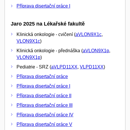
Příprava disertační práce I
Jaro 2025 na Lékařské fakultě
Klinická onkologie - cvičení (
aVLON9X1c
,
VLON9X1c
)
Klinická onkologie - přednáška (
aVLON9X1p
,
VLON9X1p
)
Pediatrie - SRZ (
aVLPD11XX
,
VLPD11XX
)
Příprava disertační práce
Příprava disertační práce I
Příprava disertační práce II
Příprava disertační práce III
Příprava disertační práce IV
Příprava disertační práce V