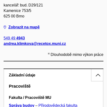
kancelář: bud. D29/121
Kamenice 753/5
625 00 Brno
Zobrazit na mapě
549 49
4943
andrea.klimkova@recetox.muni.cz
Dlouhodobě mimo výkon práce
Základní údaje
Pracoviště
Fakulta / Pracoviště MU
Správa budov
–
Přírodovědecká fakulta