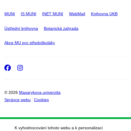
MUNI
IS MUNI
INET MUNI
WebMail
Knihovna UKB
Ústřední knihovna
Botanická zahrada
Akce MU pro středoškoláky
Facebook
Instagram
© 2026
Masarykova univerzita
Správce webu
Cookies
K vyhodnocování tohoto webu a k personalizaci