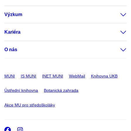
Výzkum
Kariéra
O nás
MUNI
IS MUNI
INET MUNI
WebMail
Knihovna UKB
Ústřední knihovna
Botanická zahrada
Akce MU pro středoškoláky
Facebook
Instagram