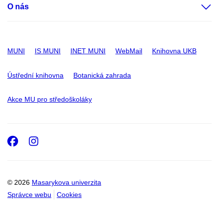
O nás
MUNI
IS MUNI
INET MUNI
WebMail
Knihovna UKB
Ústřední knihovna
Botanická zahrada
Akce MU pro středoškoláky
Facebook
Instagram
© 2026
Masarykova univerzita
Správce webu
Cookies