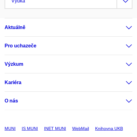
Výuka
Aktuálně
Pro uchazeče
Výzkum
Kariéra
O nás
MUNI
IS MUNI
INET MUNI
WebMail
Knihovna UKB