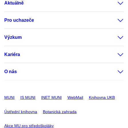
Aktuálně
Pro uchazeče
Výzkum
Kariéra
O nás
MUNI
IS MUNI
INET MUNI
WebMail
Knihovna UKB
Ústřední knihovna
Botanická zahrada
Akce MU pro středoškoláky