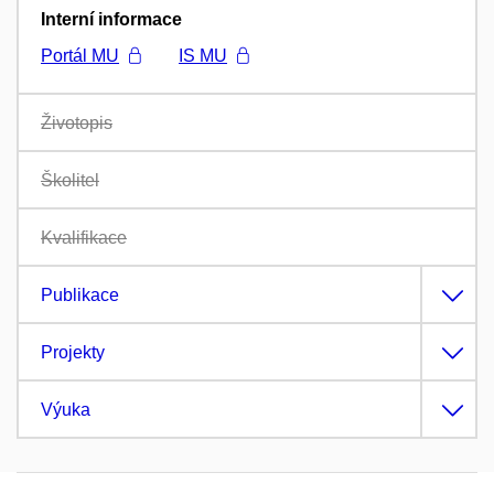
Interní informace
Portál MU
IS MU
Životopis
Školitel
Kvalifikace
Publikace
Projekty
Výuka