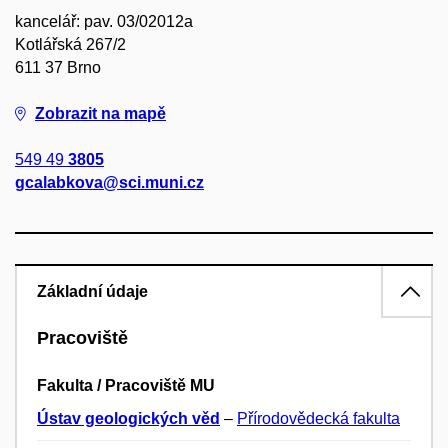
kancelář: pav. 03/02012a
Kotlářská 267/2
611 37 Brno
Zobrazit na mapě
549 49
3805
gcalabkova@sci.muni.cz
Základní údaje
Pracoviště
Fakulta / Pracoviště MU
Ústav geologických věd
–
Přírodovědecká fakulta