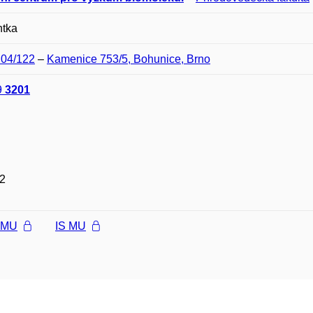
ntka
C04/122
–
Kamenice 753/5, Bohunice, Brno
9
3201
2
l MU
IS MU