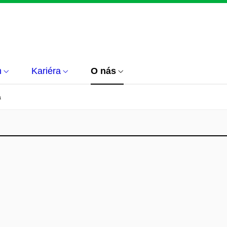
m
Kariéra
O nás
á