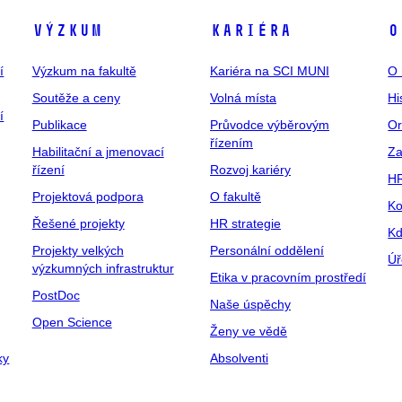
Výzkum
Kariéra
O
í
Výzkum na fakultě
Kariéra na SCI MUNI
O 
Soutěže a ceny
Volná místa
Hi
í
Publikace
Průvodce výběrovým
Or
řízením
Habilitační a jmenovací
Za
řízení
Rozvoj kariéry
H
Projektová podpora
O fakultě
Ko
Řešené projekty
HR strategie
Kd
Projekty velkých
Personální oddělení
Úř
výzkumných infrastruktur
Etika v pracovním prostředí
PostDoc
Naše úspěchy
Open Science
Ženy ve vědě
ky
Absolventi