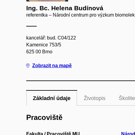
Ing. Bc. Helena Budínová
referentka – Národní centrum pro výzkum biomolek
kancelář: bud. C04/122
Kamenice 753/5
625 00 Brno
Zobrazit na mapě
Základní údaje
Životopis
Školite
Pracoviště
Fakulta / Pracoviště MU
Národ