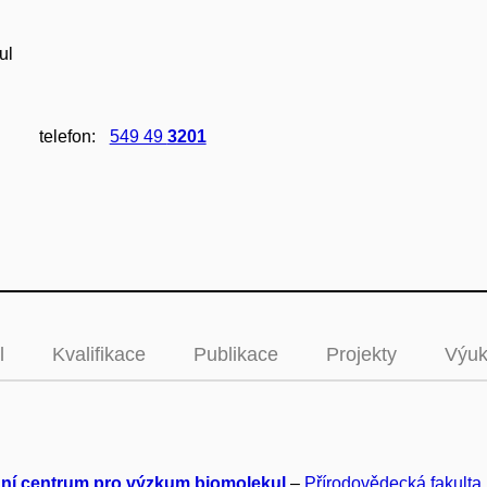
ul
telefon:
549 49
3201
l
Kvalifikace
Publikace
Projekty
Výu
ní centrum pro výzkum biomolekul
–
Přírodovědecká fakulta