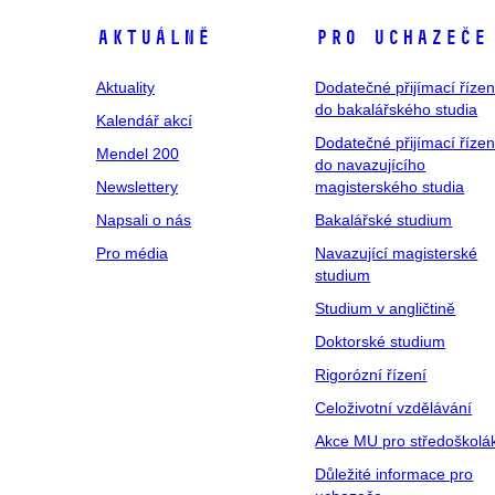
Aktuálně
Pro uchazeče
Aktuality
Dodatečné přijímací řízen
do bakalářského studia
Kalendář akcí
Dodatečné přijímací řízen
Mendel 200
do navazujícího
Newslettery
magisterského studia
Napsali o nás
Bakalářské studium
Pro média
Navazující magisterské
studium
Studium v angličtině
Doktorské studium
Rigorózní řízení
Celoživotní vzdělávání
Akce MU pro středoškolá
Důležité informace pro