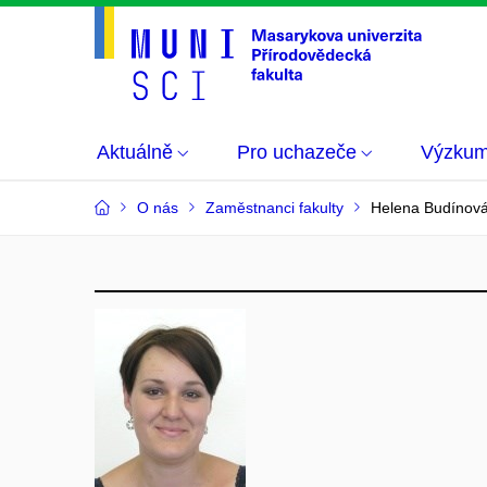
Aktuálně
Pro uchazeče
Výzku
O nás
Zaměstnanci fakulty
Helena Budínov