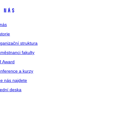
 nás
nás
storie
ganizační struktura
městnanci fakulty
R Award
nference a kurzy
e nás najdete
ední deska