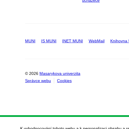
uchazeče
MUNI
IS MUNI
INET MUNI
WebMail
Knihovna
© 2026
Masarykova univerzita
Správce webu
Cookies
K vyhodnocování tohoto webu a k personalizaci obsahu a r