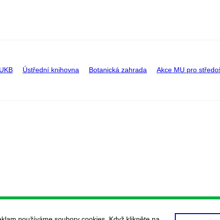
 UKB
Ústřední knihovna
Botanická zahrada
Akce MU pro středo
eklam používáme soubory cookies. Když klikněte na