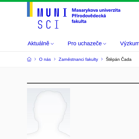
Aktuálně
Pro uchazeče
Výzku
O nás
Zaměstnanci fakulty
Štěpán Čada