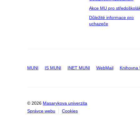
Akce MU pro středoškolá
Důležité informace pro
uchazeče
MUNI
IS MUNI
INET MUNI
WebMail
Knihovna
© 2026
Masarykova univerzita
Správce webu
Cookies