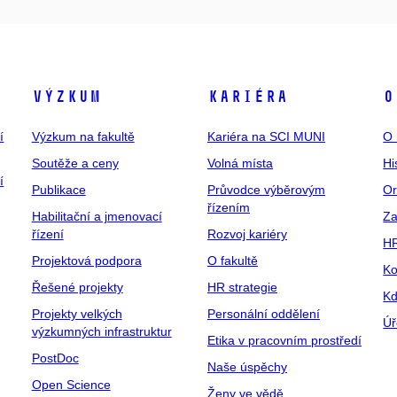
Výzkum
Kariéra
O
í
Výzkum na fakultě
Kariéra na SCI MUNI
O 
Soutěže a ceny
Volná místa
Hi
í
Publikace
Průvodce výběrovým
Or
řízením
Habilitační a jmenovací
Za
řízení
Rozvoj kariéry
H
Projektová podpora
O fakultě
Ko
Řešené projekty
HR strategie
Kd
Projekty velkých
Personální oddělení
Úř
výzkumných infrastruktur
Etika v pracovním prostředí
PostDoc
Naše úspěchy
Open Science
Ženy ve vědě