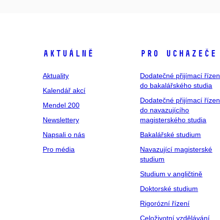
Aktuálně
Pro uchazeče
Aktuality
Dodatečné přijímací řízen
do bakalářského studia
Kalendář akcí
Dodatečné přijímací řízen
Mendel 200
do navazujícího
Newslettery
magisterského studia
Napsali o nás
Bakalářské studium
Pro média
Navazující magisterské
studium
Studium v angličtině
Doktorské studium
Rigorózní řízení
Celoživotní vzdělávání