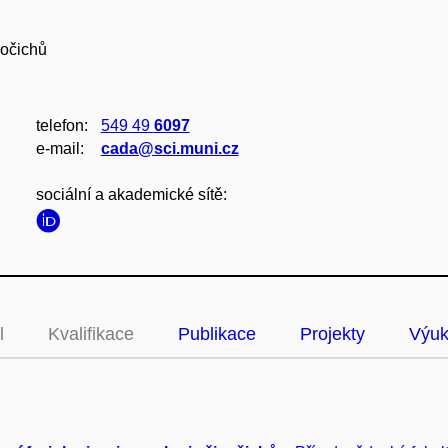
vočichů
telefon:
549 49
6097
e‑mail:
cada@sci.muni.cz
sociální a akademické sítě:
l
Kvalifikace
Publikace
Projekty
Výu