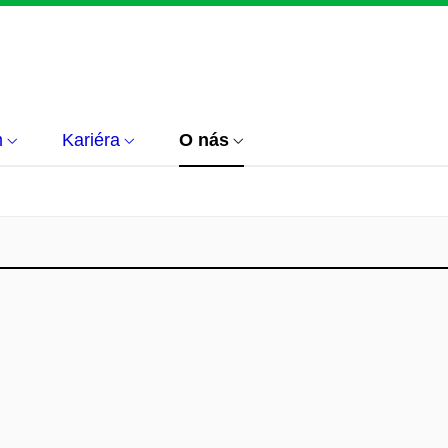
m
Kariéra
O nás