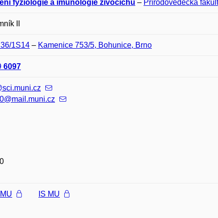
ení fyziologie a imunologie živočichů
–
Přírodovědecká fakul
ník II
D36/1S14
–
Kamenice 753/5, Bohunice, Brno
9
6097
sci.muni.cz
0@mail.muni.cz
0
l MU
IS MU