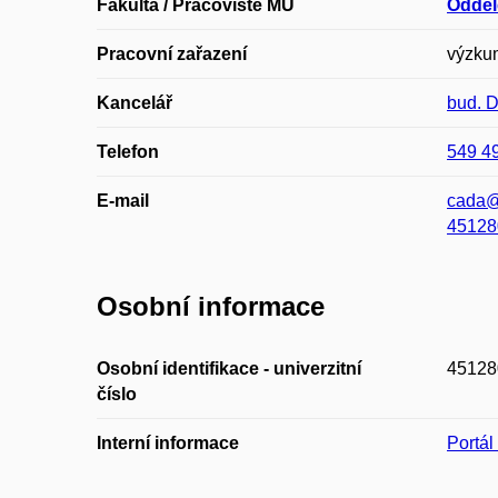
Fakulta / Pracoviště MU
Odděl
Pracovní zařazení
výzkum
Kancelář
bud. 
Telefon
549 4
E-mail
cada@
45128
Osobní informace
Osobní identifikace - univerzitní
45128
číslo
Interní informace
Portá