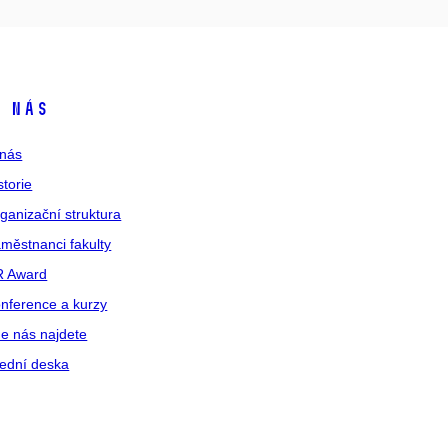
 nás
nás
storie
ganizační struktura
městnanci fakulty
R Award
nference a kurzy
e nás najdete
ední deska