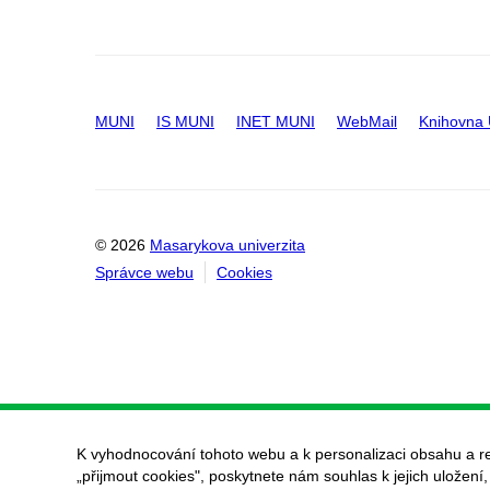
MUNI
IS MUNI
INET MUNI
WebMail
Knihovna
© 2026
Masarykova univerzita
Správce webu
Cookies
K vyhodnocování tohoto webu a k personalizaci obsahu a r
„přijmout cookies", poskytnete nám souhlas k jejich uložení