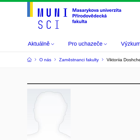
Aktuálně
Pro uchazeče
Výzku
O nás
Zaměstnanci fakulty
Viktoriia Doshch