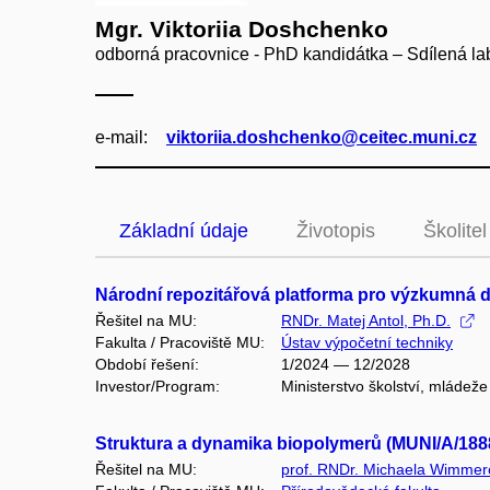
Mgr. Viktoriia Doshchenko
odborná pracovnice - PhD kandidátka – Sdílená lab
e‑mail:
viktoriia.doshchenko@ceitec.muni.cz
Základní údaje
Životopis
Školitel
Národní repozitářová platforma pro výzkumná d
Řešitel na MU:
RNDr. Matej Antol, Ph.D.
Fakulta / Pracoviště MU:
Ústav výpočetní techniky
Období řešení:
1/2024 — 12/2028
Investor/Program:
Ministerstvo školství, mládež
Struktura a dynamika biopolymerů (MUNI/A/188
Řešitel na MU:
prof. RNDr. Michaela Wimmer