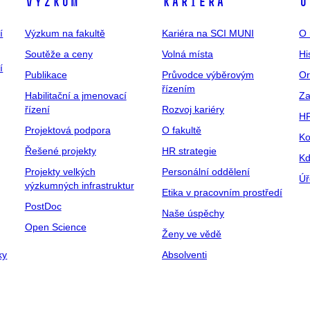
Výzkum
Kariéra
O
í
Výzkum na fakultě
Kariéra na SCI MUNI
O 
Soutěže a ceny
Volná místa
Hi
í
Publikace
Průvodce výběrovým
Or
řízením
Habilitační a jmenovací
Za
řízení
Rozvoj kariéry
H
Projektová podpora
O fakultě
Ko
Řešené projekty
HR strategie
Kd
Projekty velkých
Personální oddělení
Úř
výzkumných infrastruktur
Etika v pracovním prostředí
PostDoc
Naše úspěchy
Open Science
Ženy ve vědě
ky
Absolventi