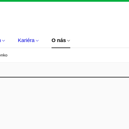
m
Kariéra
O nás
enko