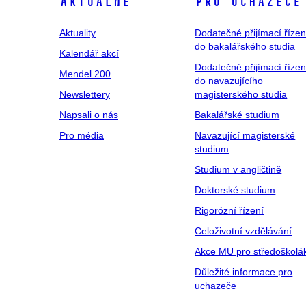
Aktuálně
Pro uchazeče
Aktuality
Dodatečné přijímací řízen
do bakalářského studia
Kalendář akcí
Dodatečné přijímací řízen
Mendel 200
do navazujícího
Newslettery
magisterského studia
Napsali o nás
Bakalářské studium
Pro média
Navazující magisterské
studium
Studium v angličtině
Doktorské studium
Rigorózní řízení
Celoživotní vzdělávání
Akce MU pro středoškolá
Důležité informace pro
uchazeče