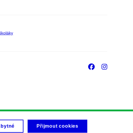
školáky
Facebook
Insta
zbytné
Přijmout cookies