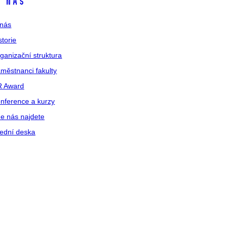
 nás
nás
storie
ganizační struktura
městnanci fakulty
R Award
nference a kurzy
e nás najdete
ední deska