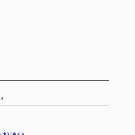
ka
cká fakulta