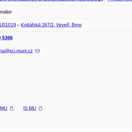
amátor
01/01019
–
Kotlářská 267/2, Veveří, Brno
9
5366
na@sci.muni.cz
l MU
IS MU