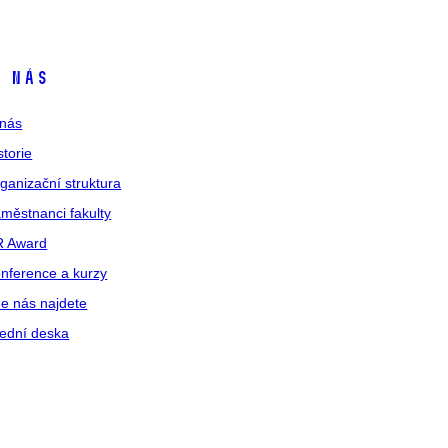
 nás
nás
storie
ganizační struktura
městnanci fakulty
R Award
nference a kurzy
e nás najdete
ední deska