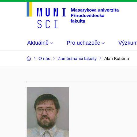
Aktuálně
Pro uchazeče
Výzku
O nás
Zaměstnanci fakulty
Alan Kuběna