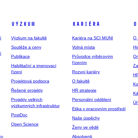
Výzkum
Kariéra
O
í
Výzkum na fakultě
Kariéra na SCI MUNI
O 
Soutěže a ceny
Volná místa
Hi
í
Publikace
Průvodce výběrovým
Or
řízením
Habilitační a jmenovací
Za
řízení
Rozvoj kariéry
H
Projektová podpora
O fakultě
Ko
Řešené projekty
HR strategie
Kd
Projekty velkých
Personální oddělení
Úř
výzkumných infrastruktur
Etika v pracovním prostředí
PostDoc
Naše úspěchy
Open Science
Ženy ve vědě
ky
Absolventi