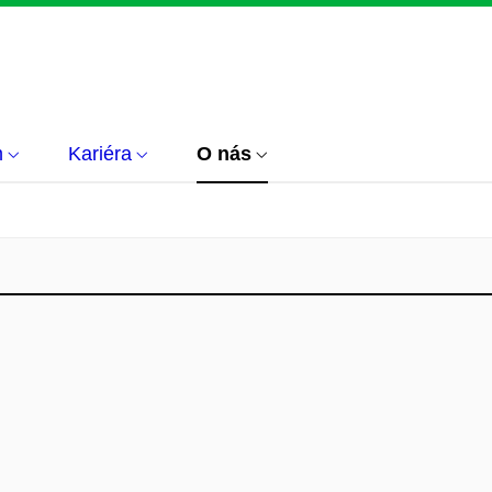
m
Kariéra
O nás