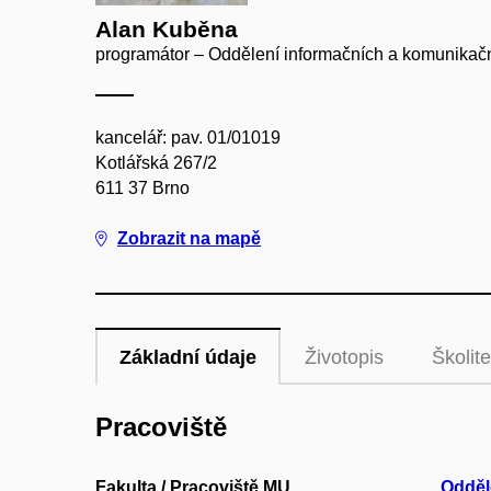
Alan Kuběna
programátor – Oddělení informačních a komunikačn
kancelář: pav. 01/01019
Kotlářská 267/2
611 37 Brno
Zobrazit na mapě
Základní údaje
Životopis
Školite
Pracoviště
Fakulta / Pracoviště MU
Odděl