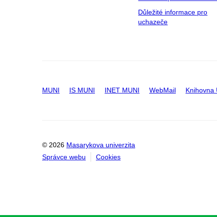
Důležité informace pro
uchazeče
MUNI
IS MUNI
INET MUNI
WebMail
Knihovna
© 2026
Masarykova univerzita
Správce webu
Cookies