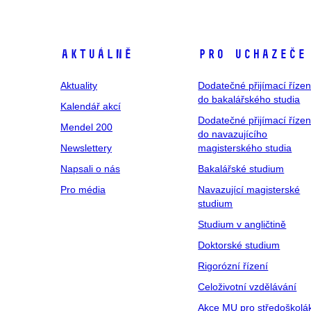
Aktuálně
Pro uchazeče
Aktuality
Dodatečné přijímací řízen
do bakalářského studia
Kalendář akcí
Dodatečné přijímací řízen
Mendel 200
do navazujícího
Newslettery
magisterského studia
Napsali o nás
Bakalářské studium
Pro média
Navazující magisterské
studium
Studium v angličtině
Doktorské studium
Rigorózní řízení
Celoživotní vzdělávání
Akce MU pro středoškolá