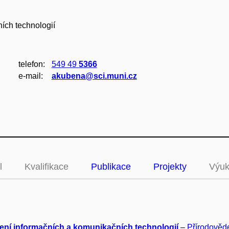
ích technologií
telefon:
549 49
5366
e‑mail:
akubena@sci.muni.cz
l
Kvalifikace
Publikace
Projekty
Výu
ení informačních a komunikačních technologií
–
Přírodověde