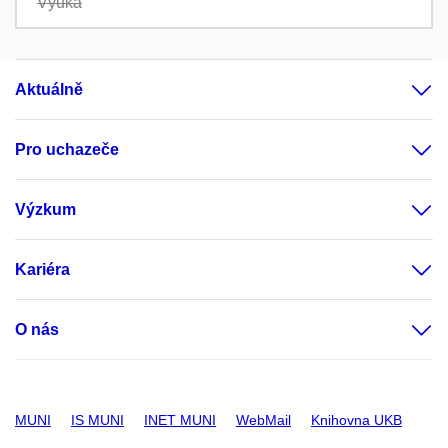
Výuka
Aktuálně
Pro uchazeče
Výzkum
Kariéra
O nás
MUNI
IS MUNI
INET MUNI
WebMail
Knihovna UKB