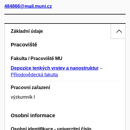
484866@mail.muni.cz
Základní údaje
Pracoviště
Fakulta / Pracoviště MU
Depozice tenkých vrstev a nanostruktur
–
Přírodovědecká fakulta
Pracovní zařazení
výzkumník I
Osobní informace
Osobní identifikace - univerzitní číslo