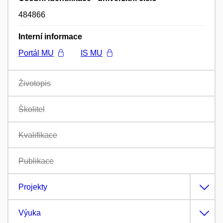
484866
Interní informace
Portál MU
IS MU
Životopis
Školitel
Kvalifikace
Publikace
Projekty
Výuka