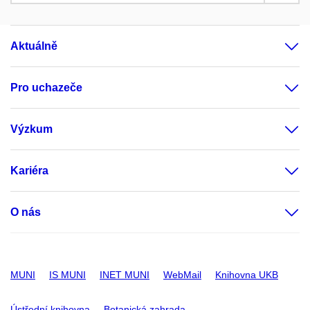
Aktuálně
Pro uchazeče
Výzkum
Kariéra
O nás
MUNI
IS MUNI
INET MUNI
WebMail
Knihovna UKB
Ústřední knihovna
Botanická zahrada