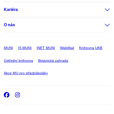
Kariéra
O nás
MUNI
IS MUNI
INET MUNI
WebMail
Knihovna UKB
Ústřední knihovna
Botanická zahrada
Akce MU pro středoškoláky
Facebook
Instagram