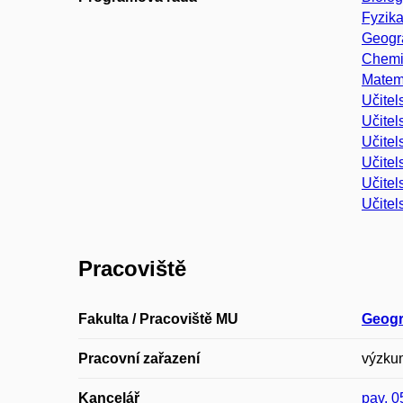
Fyzika
Geogra
Chemi
Matema
Učitel
Učitel
Učitel
Učitel
Učitel
Učitel
Pracoviště
Fakulta / Pracoviště MU
Geogr
Pracovní zařazení
výzkum
Kancelář
pav. 