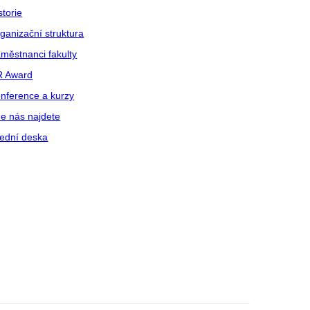
storie
ganizační struktura
městnanci fakulty
R Award
nference a kurzy
e nás najdete
ední deska