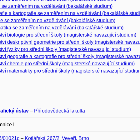
 se zaměřením na vzdělávání (bakalářské studium)
fie a kartografie se zaměřením na vzdělávání (bakalářské stud
e se zaměřením na vzdělávání (bakalářské studium)
tika se zaměřením na vzdělávání (bakalářské studium)
ství biologie pro střední školy (magisterské navazující studium)
ství deskriptivní geometrie pro střední školy (magisterské navazu
ství fyziky pro střední školy (magisterské navazující studium)
ství geografie a kartografie pro střední školy (magisterské navaz
ství chemie pro střední školy (magisterské navazující studium)
ství matematiky pro střední školy (magisterské navazující studiu
afický ústav
–
Přírodovědecká fakulta
nice I
05/01021c
–
Kotlářská 267/2, Veveří, Brno