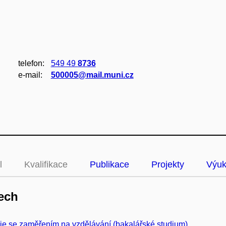
telefon:
549 49
8736
e‑mail:
500005@mail.muni.cz
l
Kvalifikace
Publikace
Projekty
Výu
ech
ie se zaměřením na vzdělávání (bakalářské studium)