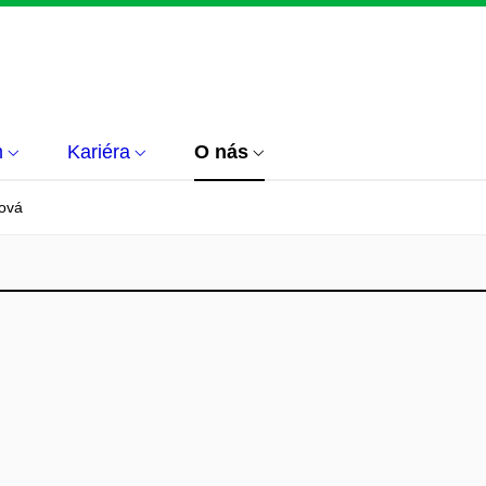
m
Kariéra
O nás
ová