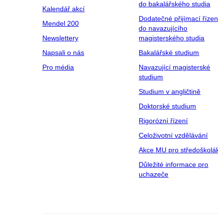
do bakalářského studia
Kalendář akcí
Dodatečné přijímací řízen
Mendel 200
do navazujícího
Newslettery
magisterského studia
Napsali o nás
Bakalářské studium
Pro média
Navazující magisterské
studium
Studium v angličtině
Doktorské studium
Rigorózní řízení
Celoživotní vzdělávání
Akce MU pro středoškolá
Důležité informace pro
uchazeče