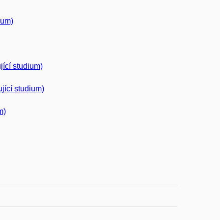
ium)
jící studium)
ující studium)
m)