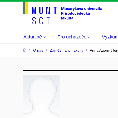
Aktuálně
Pro uchazeče
Výzku
O nás
Zaměstnanci fakulty
Anna Auermüller