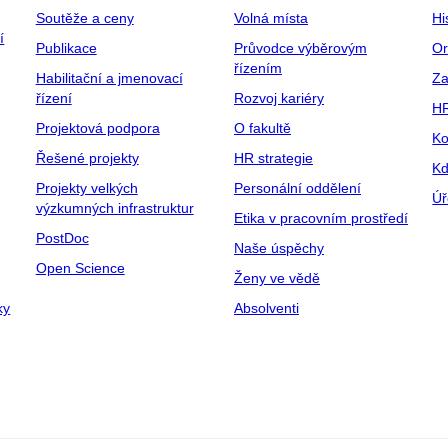
Soutěže a ceny
Volná místa
Hi
í
Publikace
Průvodce výběrovým
Or
řízením
Habilitační a jmenovací
Za
řízení
Rozvoj kariéry
H
Projektová podpora
O fakultě
Ko
Řešené projekty
HR strategie
Kd
Projekty velkých
Personální oddělení
Úř
výzkumných infrastruktur
Etika v pracovním prostředí
PostDoc
Naše úspěchy
Open Science
Ženy ve vědě
ky
Absolventi