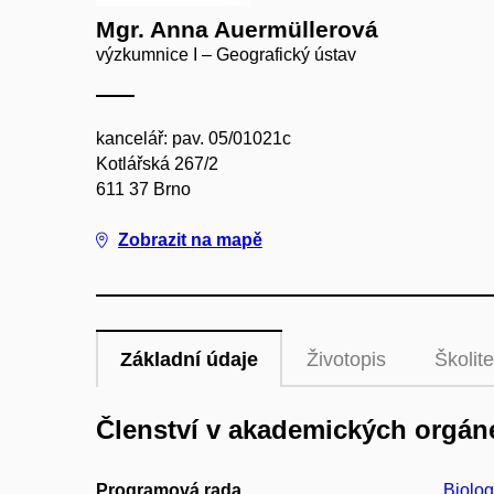
Mgr. Anna Auermüllerová
výzkumnice I – Geografický ústav
kancelář: pav. 05/01021c
Kotlářská 267/2
611 37 Brno
Zobrazit na mapě
Základní údaje
Životopis
Školite
Členství v akademických orgán
Programová rada
Biolog