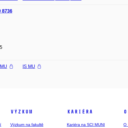
9
8736
5
l MU
IS MU
Výzkum
Kariéra
O
í
Výzkum na fakultě
Kariéra na SCI MUNI
O 