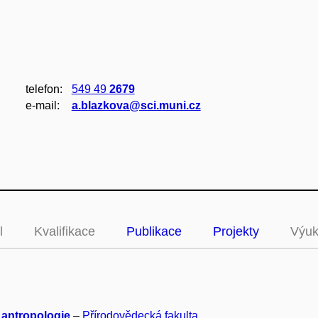
telefon:
549 49
2679
e‑mail:
a.blazkova@sci.muni.cz
l
Kvalifikace
Publikace
Projekty
Výu
 antropologie
–
Přírodovědecká fakulta