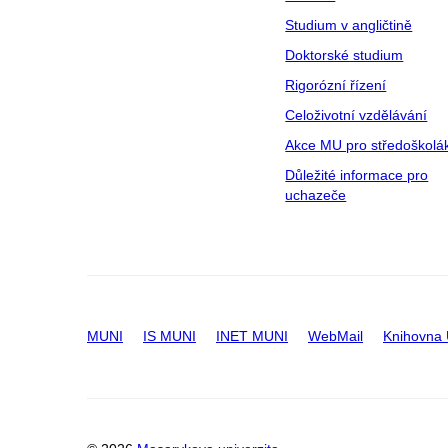
Studium v angličtině
Doktorské studium
Rigorózní řízení
Celoživotní vzdělávání
Akce MU pro středoškolá
Důležité informace pro
uchazeče
MUNI
IS MUNI
INET MUNI
WebMail
Knihovna