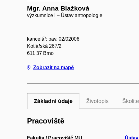
Mgr. Anna Blažková
výzkumnice I – Ústav antropologie
kancelář: pav. 02/02006
Kotlářská 267/2
611 37 Brno
Zobrazit na mapě
Základní údaje
Životopis
Školite
Pracoviště
Fakulta / Pracoviště MU
Ústav