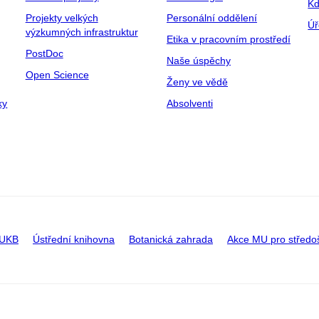
Kd
Projekty velkých
Personální oddělení
Úř
výzkumných infrastruktur
Etika v pracovním prostředí
PostDoc
Naše úspěchy
Open Science
Ženy ve vědě
ky
Absolventi
 UKB
Ústřední knihovna
Botanická zahrada
Akce MU pro středo