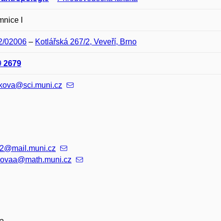
nice I
02/02006
–
Kotlářská 267/2, Veveří, Brno
9
2679
zkova@sci.muni.cz
2@mail.muni.cz
kovaa@math.muni.cz