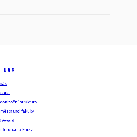
 nás
nás
storie
ganizační struktura
městnanci fakulty
R Award
nference a kurzy