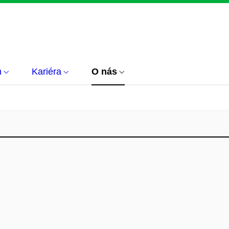
m
Kariéra
O nás