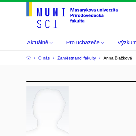
Aktuálně
Pro uchazeče
Výzku
O nás
Zaměstnanci fakulty
Anna Blažková