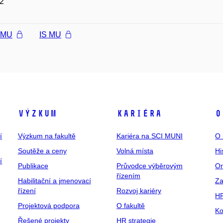
2
l MU
IS MU
Výzkum
Kariéra
O
í
Výzkum na fakultě
Kariéra na SCI MUNI
O 
Soutěže a ceny
Volná místa
Hi
í
Publikace
Průvodce výběrovým
Or
řízením
Habilitační a jmenovací
Za
řízení
Rozvoj kariéry
H
Projektová podpora
O fakultě
Ko
Řešené projekty
HR strategie