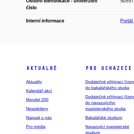
Osobní identifikace - univerzitní
50557
číslo
Interní informace
Portá
Aktuálně
Pro uchazeče
Aktuality
Dodatečné přijímací řízen
do bakalářského studia
Kalendář akcí
Dodatečné přijímací řízen
Mendel 200
do navazujícího
Newslettery
magisterského studia
Napsali o nás
Bakalářské studium
Pro média
Navazující magisterské
studium