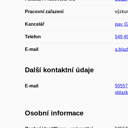
Pracovní zařazení
výzkum
Kancelář
pav. 
Telefon
549 4
E-mail
a.bla
Další kontaktní údaje
E-mail
50557
xblaz
Osobní informace