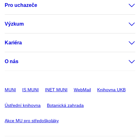
Pro uchazeče
Výzkum
Kariéra
O nás
MUNI
IS MUNI
INET MUNI
WebMail
Knihovna UKB
Ústřední knihovna
Botanická zahrada
Akce MU pro středoškoláky