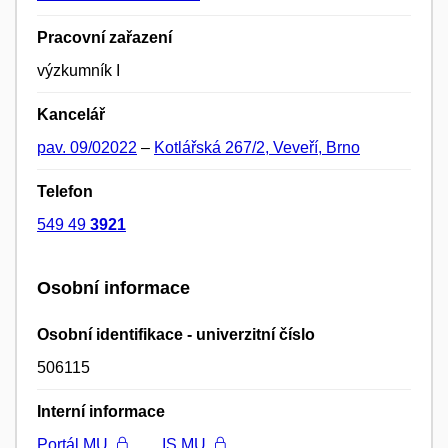
Pracovní zařazení
výzkumník I
Kancelář
pav. 09/02022
–
Kotlářská 267/2, Veveří, Brno
Telefon
549 49
3921
Osobní informace
Osobní identifikace - univerzitní číslo
506115
Interní informace
Portál MU
IS MU