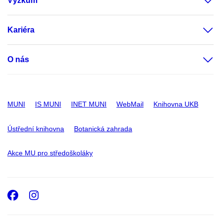
Výzkum
Kariéra
O nás
MUNI
IS MUNI
INET MUNI
WebMail
Knihovna UKB
Ústřední knihovna
Botanická zahrada
Akce MU pro středoškoláky
Facebook
Instagram