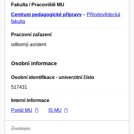
Fakulta / Pracoviště MU
Centrum pedagogické přípravy
–
Přírodovědecká
fakulta
Pracovní zařazení
odborný asistent
Osobní informace
Osobní identifikace - univerzitní číslo
517431
Interní informace
Portál MU
IS MU
Životopis