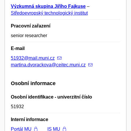
Výzkumná skupina Jiřího Fajkuse
–
Středoevropský technologický institut
Pracovní zařazení
senior researcher
E-mail
51932@mail.muni.cz
martina.dvorackova@ceitec.muni.cz
Osobní informace
Osobní identifikace - univerzitní číslo
51932
Interní informace
Portál MU
IS MU