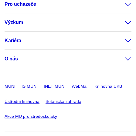
Pro uchazeče
Výzkum
Kariéra
O nás
MUNI
IS MUNI
INET MUNI
WebMail
Knihovna UKB
Ústřední knihovna
Botanická zahrada
Akce MU pro středoškoláky