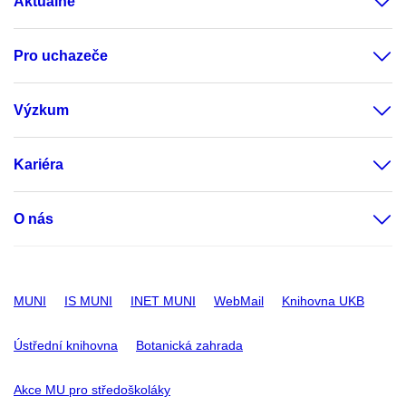
Aktuálně
Pro uchazeče
Výzkum
Kariéra
O nás
MUNI
IS MUNI
INET MUNI
WebMail
Knihovna UKB
Ústřední knihovna
Botanická zahrada
Akce MU pro středoškoláky