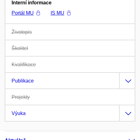
Interní informace
Portál MU
IS MU
Životopis
Školitel
Kvalifikace
Publikace
Projekty
Výuka