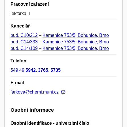
Pracovní zařazení
lektorka II
Kancelář
bud. C10/212
–
Kamenice 753/5, Bohunice, Brno
bud. C14/333
–
Kamenice 753/5, Bohunice, Brno
bud. C14/109
–
Kamenice 753/5, Bohunice, Brno
Telefon
549 49
5942
,
3765
,
5735
E-mail
farkova@chemi.muni.cz
Osobní informace
Osobní identifikace - univerzitní číslo