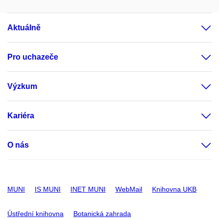
Aktuálně
Pro uchazeče
Výzkum
Kariéra
O nás
MUNI
IS MUNI
INET MUNI
WebMail
Knihovna UKB
Ústřední knihovna
Botanická zahrada