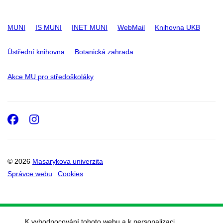
MUNI
IS MUNI
INET MUNI
WebMail
Knihovna UKB
Ústřední knihovna
Botanická zahrada
Akce MU pro středoškoláky
Facebook
Instagram
© 2026
Masarykova univerzita
Správce webu
Cookies
K vyhodnocování tohoto webu a k personalizaci