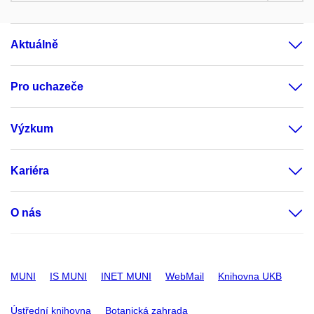
Aktuálně
Pro uchazeče
Výzkum
Kariéra
O nás
MUNI
IS MUNI
INET MUNI
WebMail
Knihovna UKB
Ústřední knihovna
Botanická zahrada