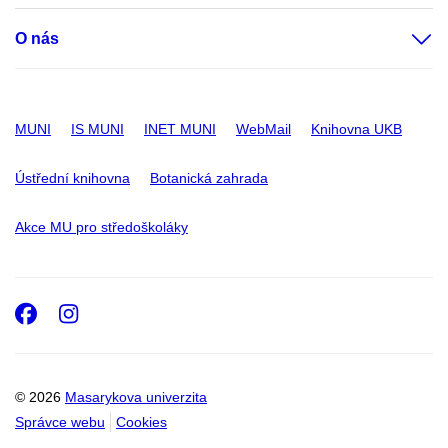
O nás
MUNI
IS MUNI
INET MUNI
WebMail
Knihovna UKB
Ústřední knihovna
Botanická zahrada
Akce MU pro středoškoláky
Facebook
Instagram
© 2026
Masarykova univerzita
Správce webu
Cookies