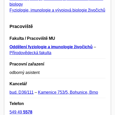
biology
Fyziologie, imunologie a vývojová biologie živočichů
Pracoviště
Fakulta / Pracoviště MU
Oddělení fyziologie a imunologie živočichů
–
Přírodovědecká fakulta
Pracovní zařazení
odborný asistent
Kancelář
bud. D36/111
–
Kamenice 753/5, Bohunice, Brno
Telefon
549 49
5578