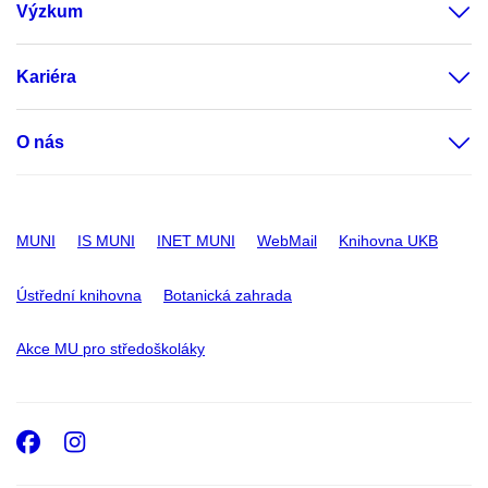
Výzkum
Kariéra
O nás
MUNI
IS MUNI
INET MUNI
WebMail
Knihovna UKB
Ústřední knihovna
Botanická zahrada
Akce MU pro středoškoláky
Facebook
Instagram