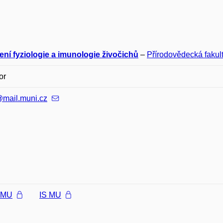
ení fyziologie a imunologie živočichů
–
Přírodovědecká fakul
or
mail.muni.cz
l MU
IS MU