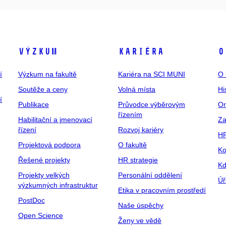
Výzkum
Kariéra
O
í
Výzkum na fakultě
Kariéra na SCI MUNI
O 
Soutěže a ceny
Volná místa
Hi
í
Publikace
Průvodce výběrovým
Or
řízením
Habilitační a jmenovací
Za
řízení
Rozvoj kariéry
H
Projektová podpora
O fakultě
Ko
Řešené projekty
HR strategie
Kd
Projekty velkých
Personální oddělení
Úř
výzkumných infrastruktur
Etika v pracovním prostředí
PostDoc
Naše úspěchy
Open Science
Ženy ve vědě