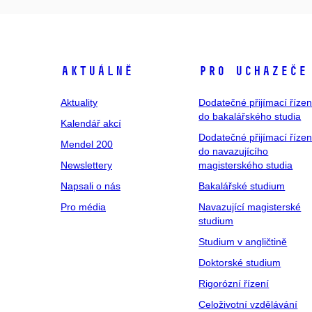
Aktuálně
Pro uchazeče
Aktuality
Dodatečné přijímací řízen
do bakalářského studia
Kalendář akcí
Dodatečné přijímací řízen
Mendel 200
do navazujícího
Newslettery
magisterského studia
Napsali o nás
Bakalářské studium
Pro média
Navazující magisterské
studium
Studium v angličtině
Doktorské studium
Rigorózní řízení
Celoživotní vzdělávání