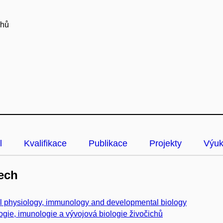
chů
l
Kvalifikace
Publikace
Projekty
Výu
ech
 physiology, immunology and developmental biology
ogie, imunologie a vývojová biologie živočichů