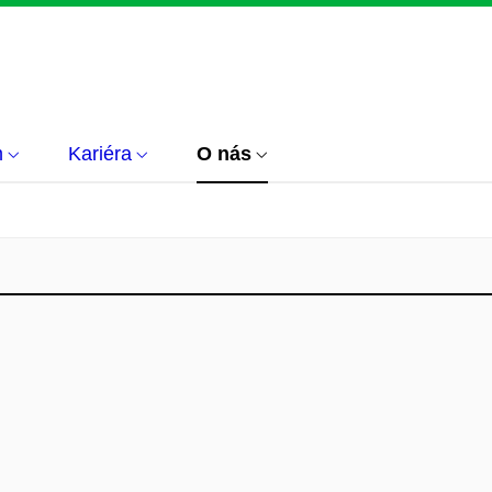
m
Kariéra
O nás