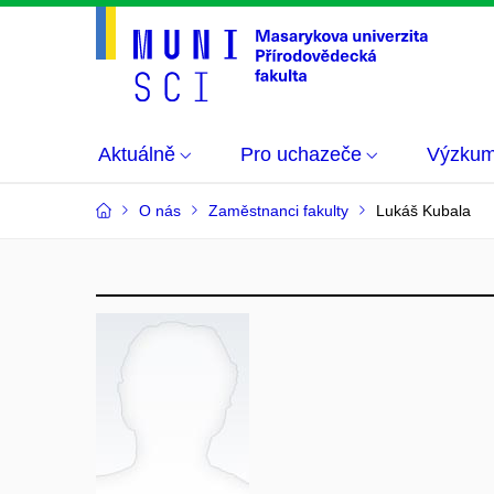
Aktuálně
Pro uchazeče
Výzku
O nás
Zaměstnanci fakulty
Lukáš Kubala