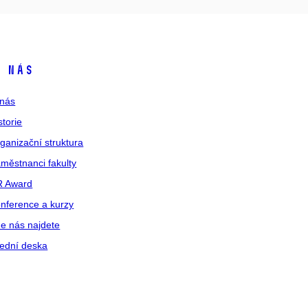
 nás
nás
storie
ganizační struktura
městnanci fakulty
R Award
nference a kurzy
e nás najdete
ední deska