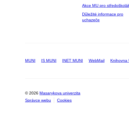
Akce MU pro středoškolá
Důležité informace pro
uchazeče
MUNI
IS MUNI
INET MUNI
WebMail
Knihovna
© 2026
Masarykova univerzita
Správce webu
Cookies