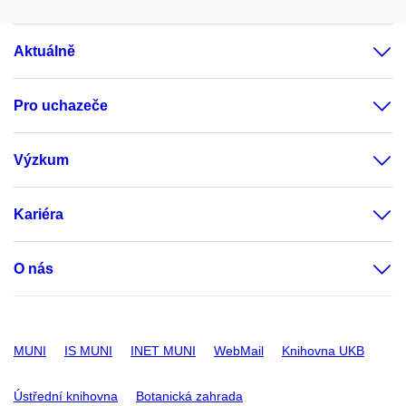
Aktuálně
Pro uchazeče
Výzkum
Kariéra
O nás
MUNI
IS MUNI
INET MUNI
WebMail
Knihovna UKB
Ústřední knihovna
Botanická zahrada