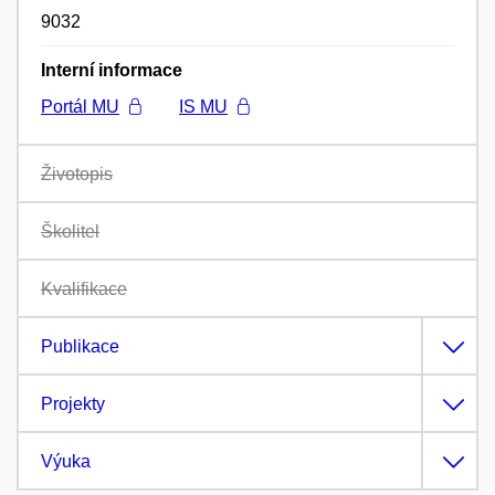
9032
Interní informace
Portál MU
IS MU
Životopis
Školitel
Kvalifikace
Publikace
Projekty
Výuka