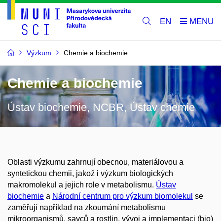
EN
Výzkum
Chemie a biochemie
Chemie a biochemie
Ústav biochemie, NCBR, Ústav chemie
Oblasti výzkumu zahrnují obecnou, materiálovou a
syntetickou chemii, jakož i výzkum biologických
makromolekul a jejich role v metabolismu.
Ústav
biochemie
a
Národní centrum pro výzkum biomolekul
se
zaměřují například na zkoumání metabolismu
mikroorganismů, savců a rostlin, vývoj a implementaci (bio)