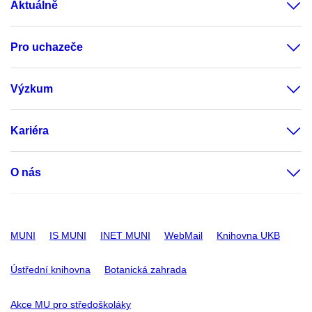
Aktuálně
Pro uchazeče
Výzkum
Kariéra
O nás
MUNI
IS MUNI
INET MUNI
WebMail
Knihovna UKB
Ústřední knihovna
Botanická zahrada
Akce MU pro středoškoláky